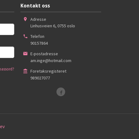
Kontakt oss
Adresse
Linhusveien 6
,
0755
oslo
Telefon
90157864
E-postadresse
am.inge@hotmail.com
passord?
Foretaksregisteret
989027077
ev