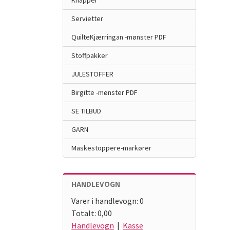
Knapper
Servietter
QuilteKjærringan -mønster PDF
Stoffpakker
JULESTOFFER
Birgitte -mønster PDF
SE TILBUD
GARN
Maskestoppere-markører
HANDLEVOGN
Varer i handlevogn:
0
Totalt:
0,00
Handlevogn
|
Kasse