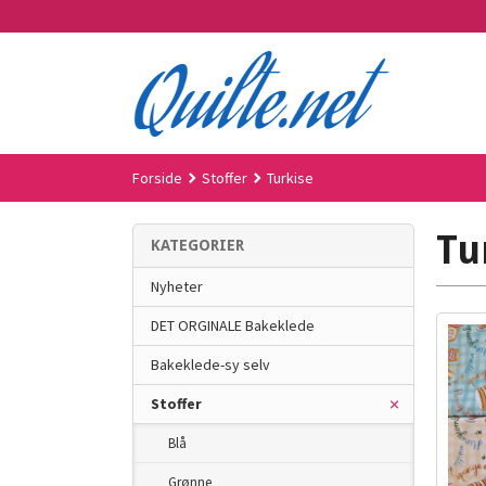
Gå
til
innholdet
Forside
Stoffer
Turkise
Tu
KATEGORIER
Nyheter
DET ORGINALE Bakeklede
Bakeklede-sy selv
Stoffer
Blå
Grønne