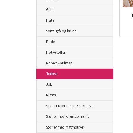
Gule
Hvite
inkl.
Sorte,grå og brune
mva.
Røde
Motivstoffer
Robert Kaufman
Turkise
JUL
Rutete
STOFFER MED STRIKKE/HEKLE
Stoffer med Blomstermotiv
Stoffer med Matmotiver