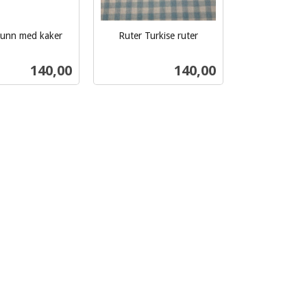
bunn med kaker
Ruter Turkise ruter
inkl.
mva.
Pris
Pris
140,00
140,00
Kjøp
Kjøp