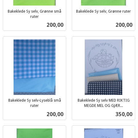
Bakeklede Sy selv, Grønne små
Bakeklede Sy selv, Grønne ruter
inkl.
ruter
inkl.
mva.
Pris
Pris
200,00
200,00
mva.
Bakeklede Sy selv-Lyseblå små
Bakeklede Sy selv MED RIKTIG
ruter
MEGDE MEL OG GJÆR...
inkl.
inkl.
Pris
Pris
200,00
350,00
mva.
mva.