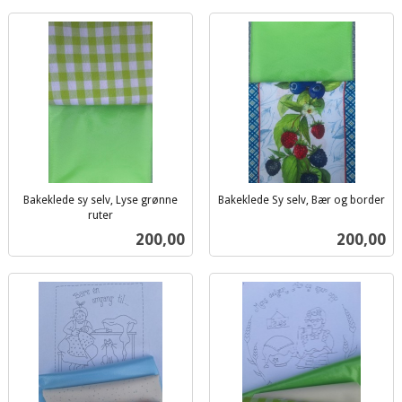
Bakeklede sy selv, Lyse grønne
Bakeklede Sy selv, Bær og border
inkl.
ruter
inkl.
mva.
Pris
Pris
200,00
200,00
mva.