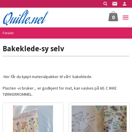
Gå
til
innholdet
0
Forside
Bakeklede-sy selv
Her får du kjøpt materialpakker til vårt bakeklede.
Plasten -vi bruker , er godkjent for mat, kan vaskes på 60. C IKKE
TØRKERROMMEL.