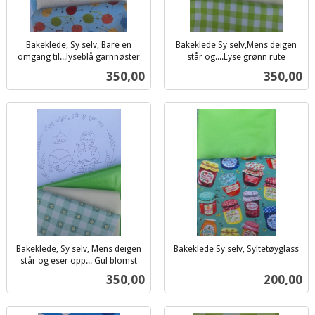
Bakeklede, Sy selv, Bare en
Bakeklede Sy selv,Mens deigen
omgang til...lyseblå garnnøster
står og....Lyse grønn rute
inkl.
inkl.
Pris
Pris
350,00
350,00
mva.
mva.
Bakeklede, Sy selv, Mens deigen
Bakeklede Sy selv, Syltetøyglass
inkl.
står og eser opp... Gul blomst
inkl.
mva.
Pris
Pris
350,00
200,00
mva.