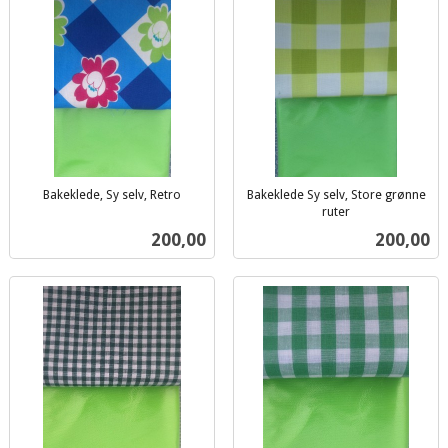
Bakeklede, Sy selv, Retro
Bakeklede Sy selv, Store grønne
inkl.
ruter
inkl.
mva.
Pris
Pris
200,00
200,00
mva.