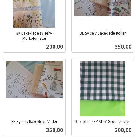
BK Bakeklede sy selv-
BK Sy selv Bakeklede Boller
inkl.
Markblomster
inkl.
mva.
Pris
Pris
200,00
350,00
mva.
BK Sy selv Bakeklede Vafler
Bakeklede SY SELV Grønne ruter
inkl.
inkl.
Pris
Pris
350,00
200,00
mva.
mva.