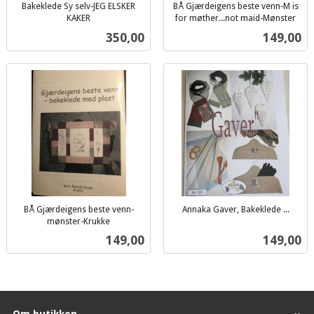
Bakeklede Sy selv-JEG ELSKER
BÅ Gjærdeigens beste venn-M is
KAKER
for møther...not maid-Mønster
inkl.
inkl.
Pris
Pris
350,00
149,00
mva.
mva.
BÅ Gjærdeigens beste venn-
Annaka Gaver, Bakeklede ...
inkl.
mønster-Krukke
inkl.
mva.
Pris
Pris
149,00
149,00
mva.