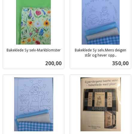
Bakeklede Sy selv-Markblomster
Bakeklede Sy selv.Mens deigen
inkl.
står og hever opp..
inkl.
mva.
Pris
Pris
200,00
350,00
mva.