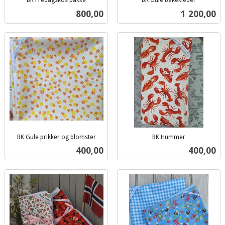
BK Fredagskos pakke
BK Gule bakekleder
inkl.
inkl.
Pris
Pris
800,00
1 200,00
mva.
mva.
BK Gule prikker og blomster
BK Hummer
inkl.
inkl.
Pris
Pris
400,00
400,00
mva.
mva.