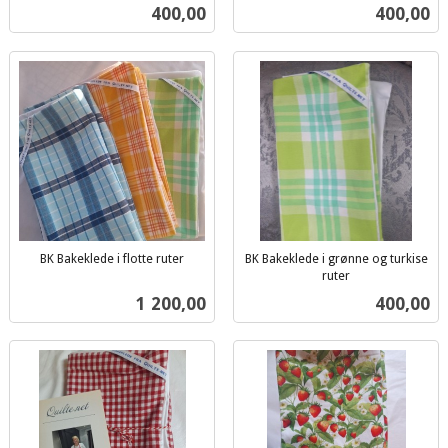
inkl.
inkl.
Pris
Pris
400,00
400,00
mva.
mva.
BK Bakeklede i flotte ruter
BK Bakeklede i grønne og turkise
inkl.
ruter
inkl.
mva.
Pris
Pris
1 200,00
400,00
mva.