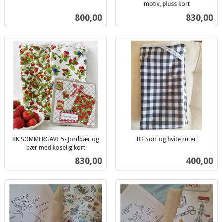
inkl.
motiv, pluss kort
inkl.
mva.
Pris
Pris
800,00
830,00
mva.
BK SOMMERGAVE 5- Jordbær og
BK Sort og hvite ruter
inkl.
bær med koselig kort
inkl.
mva.
Pris
Pris
830,00
400,00
mva.