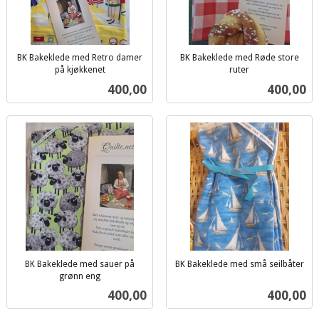
BK Bakeklede med Retro damer
BK Bakeklede med Røde store
på kjøkkenet
ruter
inkl.
inkl.
Pris
Pris
400,00
400,00
mva.
mva.
BK Bakeklede med sauer på
BK Bakeklede med små seilbåter
inkl.
grønn eng
inkl.
mva.
Pris
Pris
400,00
400,00
mva.