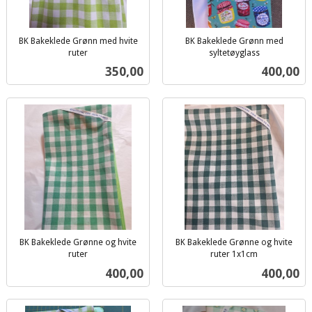
BK Bakeklede Grønn med hvite
BK Bakeklede Grønn med
ruter
syltetøyglass
inkl.
inkl.
Pris
Pris
350,00
400,00
mva.
mva.
BK Bakeklede Grønne og hvite
BK Bakeklede Grønne og hvite
ruter
ruter 1x1cm
inkl.
inkl.
Pris
Pris
400,00
400,00
mva.
mva.