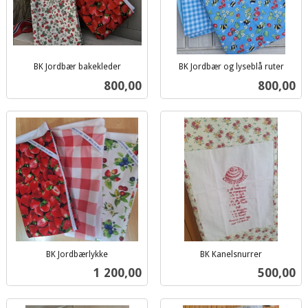
BK Jordbær bakekleder
BK Jordbær og lyseblå ruter
inkl.
inkl.
Pris
Pris
800,00
800,00
mva.
mva.
BK Jordbærlykke
BK Kanelsnurrer
inkl.
inkl.
Pris
Pris
1 200,00
500,00
mva.
mva.