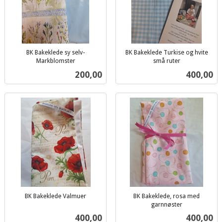
BK Bakeklede sy selv-
BK Bakeklede Turkise og hvite
Markblomster
små ruter
inkl.
inkl.
Pris
Pris
200,00
400,00
mva.
mva.
BK Bakeklede Valmuer
BK Bakeklede, rosa med
inkl.
garnnøster
inkl.
mva.
Pris
Pris
400,00
400,00
mva.