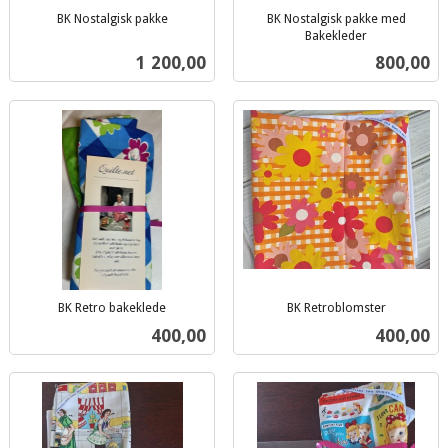
BK Nostalgisk pakke
BK Nostalgisk pakke med
inkl.
Bakekleder
inkl.
mva.
Pris
Pris
1 200,00
800,00
mva.
BK Retro bakeklede
BK Retroblomster
inkl.
inkl.
Pris
Pris
400,00
400,00
mva.
mva.