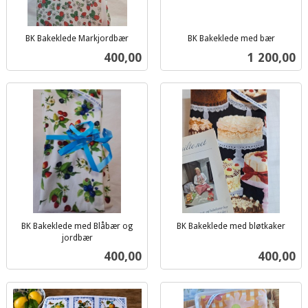
BK Bakeklede Markjordbær
BK Bakeklede med bær
inkl.
inkl.
Pris
Pris
400,00
1 200,00
mva.
mva.
BK Bakeklede med Blåbær og
BK Bakeklede med bløtkaker
inkl.
jordbær
inkl.
mva.
Pris
Pris
400,00
400,00
mva.