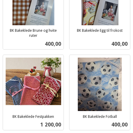
BK Bakeklede Brune og hvite
BK Bakeklede Egg til frokost
inkl.
ruter
inkl.
mva.
Pris
Pris
400,00
400,00
mva.
BK Bakeklede Festpakken
BK Bakeklede Fotball
inkl.
inkl.
Pris
Pris
1 200,00
400,00
mva.
mva.