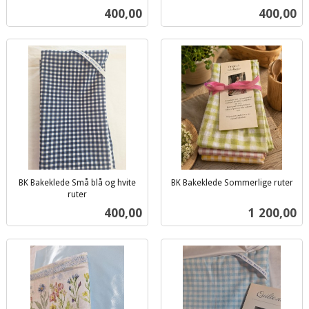
inkl.
inkl.
Pris
Pris
400,00
400,00
mva.
mva.
BK Bakeklede Små blå og hvite
BK Bakeklede Sommerlige ruter
inkl.
ruter
inkl.
mva.
Pris
Pris
400,00
1 200,00
mva.