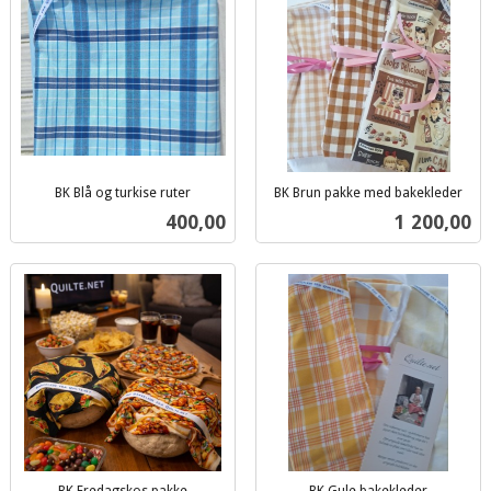
BK Blå og turkise ruter
BK Brun pakke med bakekleder
inkl.
inkl.
Pris
Pris
400,00
1 200,00
mva.
mva.