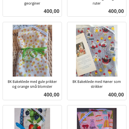
georginer
ruter
inkl.
inkl.
Pris
Pris
400,00
400,00
mva.
mva.
BK Bakeklede med gule prikker
BK Bakeklede med Høner som
og orange små blomster
strikker
inkl.
inkl.
Pris
Pris
400,00
400,00
mva.
mva.