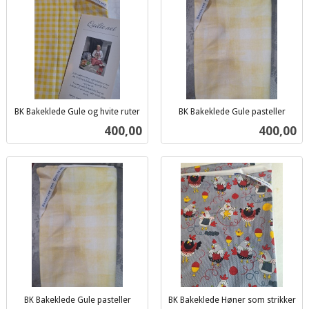
BK Bakeklede Gule og hvite ruter
BK Bakeklede Gule pasteller
inkl.
inkl.
Pris
Pris
400,00
400,00
mva.
mva.
BK Bakeklede Gule pasteller
BK Bakeklede Høner som strikker