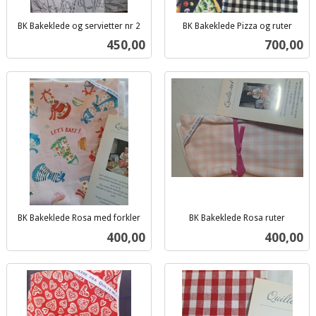
BK Bakeklede og servietter nr 2
BK Bakeklede Pizza og ruter
inkl.
inkl.
Pris
Pris
450,00
700,00
mva.
mva.
BK Bakeklede Rosa med forkler
BK Bakeklede Rosa ruter
inkl.
inkl.
Pris
Pris
400,00
400,00
mva.
mva.