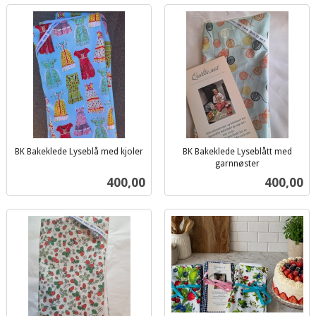
BK Bakeklede Lyseblå med kjoler
BK Bakeklede Lyseblått med
inkl.
garnnøster
inkl.
mva.
Pris
Pris
400,00
400,00
mva.