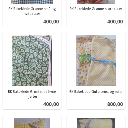
BK Bakeklede Grønne små og
BK Bakeklede Grønne store ruter
inkl.
hvite ruter
inkl.
mva.
Pris
Pris
400,00
400,00
mva.
BK Bakeklede Grønt med hvite
BK Bakeklede Gul blomst og ruter
inkl.
hjerter
inkl.
mva.
Pris
Pris
400,00
800,00
mva.