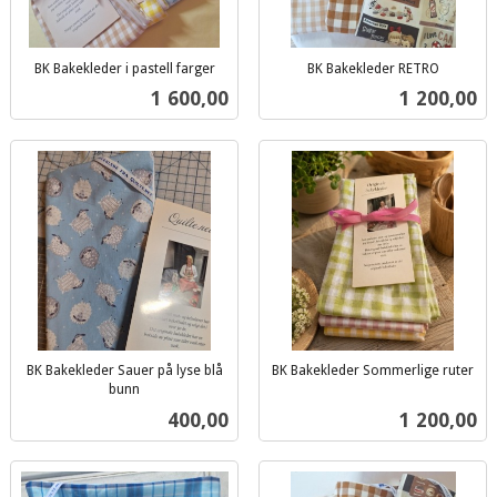
BK Bakekleder i pastell farger
BK Bakekleder RETRO
inkl.
inkl.
Pris
Pris
1 600,00
1 200,00
mva.
mva.
BK Bakekleder Sauer på lyse blå
BK Bakekleder Sommerlige ruter
inkl.
bunn
inkl.
mva.
Pris
Pris
400,00
1 200,00
mva.