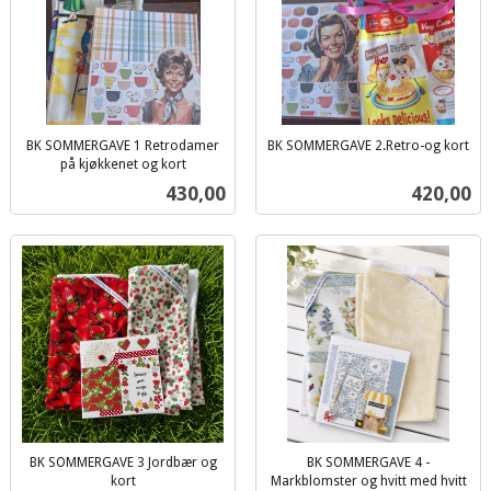
BK SOMMERGAVE 1 Retrodamer
BK SOMMERGAVE 2.Retro-og kort
inkl.
på kjøkkenet og kort
inkl.
mva.
Pris
Pris
430,00
420,00
mva.
BK SOMMERGAVE 3 Jordbær og
BK SOMMERGAVE 4 -
kort
Markblomster og hvitt med hvitt