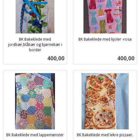
BK Bakeklede med
BK Bakeklede med kjoler -rosa
inkl.
jordbær,blåbær og bjørnebær i
border
mva.
inkl.
Pris
Pris
400,00
400,00
mva.
BK Bakeklede med lappemønster
BK Bakeklede med lekre pizzaer.