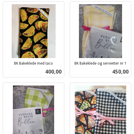
BK Bakeklede med taco
BK Bakeklede og servietter nr 1
inkl.
inkl.
Pris
Pris
400,00
450,00
mva.
mva.