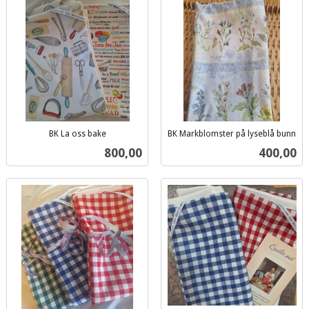
BK La oss bake
BK Markblomster på lyseblå bunn
inkl.
inkl.
Pris
Pris
800,00
400,00
mva.
mva.