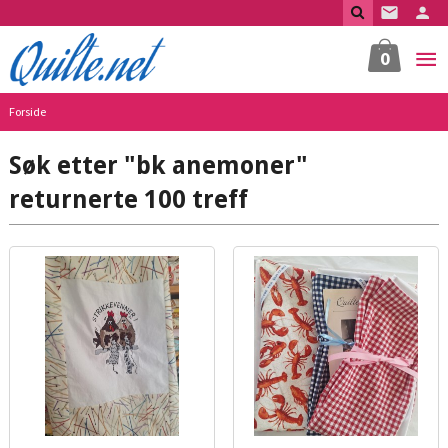
Gå
til
innholdet
0
Forside
Søk etter "bk anemoner"
returnerte 100 treff