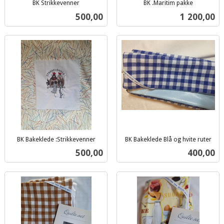
BK Strikkevenner
BK .Maritim pakke
inkl.
inkl.
Pris
Pris
500,00
1 200,00
mva.
mva.
BK Bakeklede :Strikkevenner
BK Bakeklede Blå og hvite ruter
inkl.
inkl.
Pris
Pris
500,00
400,00
mva.
mva.