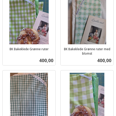
BK Bakeklede Grønne ruter
BK Bakeklede Grønne ruter med
inkl.
blomst
inkl.
mva.
Pris
Pris
400,00
400,00
mva.