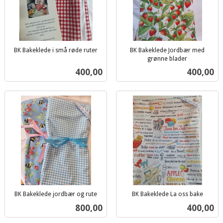
BK Bakeklede i små røde ruter
BK Bakeklede Jordbær med
inkl.
grønne blader
inkl.
mva.
Pris
Pris
400,00
400,00
mva.
BK Bakeklede jordbær og rute
BK Bakeklede La oss bake
inkl.
inkl.
Pris
Pris
800,00
400,00
mva.
mva.