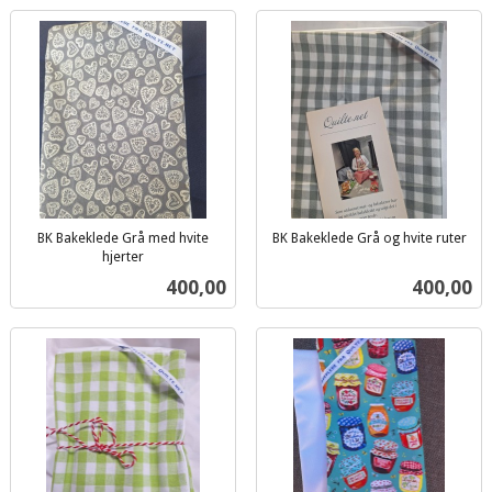
BK Bakeklede Grå med hvite
BK Bakeklede Grå og hvite ruter
inkl.
hjerter
inkl.
mva.
Pris
Pris
400,00
400,00
mva.