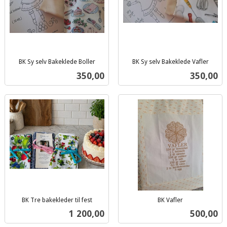
BK Sy selv Bakeklede Boller
BK Sy selv Bakeklede Vafler
inkl.
inkl.
Pris
Pris
350,00
350,00
mva.
mva.
BK Tre bakekleder til fest
BK Vafler
inkl.
inkl.
Pris
Pris
1 200,00
500,00
mva.
mva.