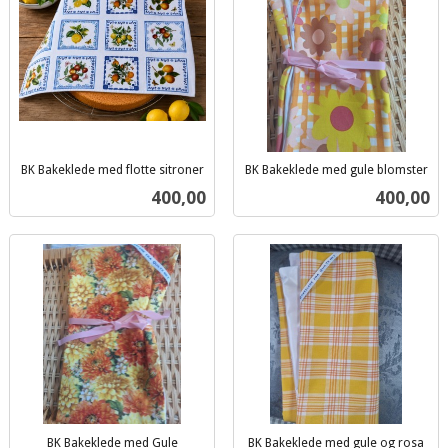
BK Bakeklede med flotte sitroner
BK Bakeklede med gule blomster
inkl.
inkl.
Pris
Pris
400,00
400,00
mva.
mva.
BK Bakeklede med Gule
BK Bakeklede med gule og rosa