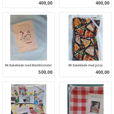
inkl.
inkl.
Pris
Pris
400,00
400,00
mva.
mva.
BK Bakeklede med Markblomster
BK Bakeklede med pizza
inkl.
inkl.
Pris
Pris
500,00
400,00
mva.
mva.