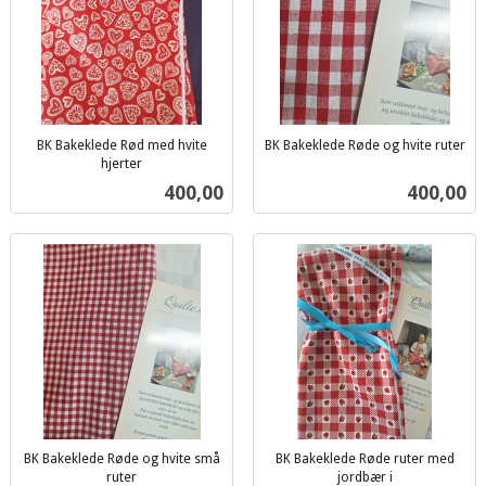
BK Bakeklede Rød med hvite
BK Bakeklede Røde og hvite ruter
inkl.
hjerter
inkl.
mva.
Pris
Pris
400,00
400,00
mva.
BK Bakeklede Røde og hvite små
BK Bakeklede Røde ruter med
ruter
jordbær i