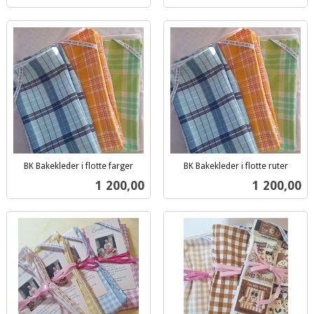
BK Bakekleder i flotte farger
BK Bakekleder i flotte ruter
inkl.
inkl.
Pris
Pris
1 200,00
1 200,00
mva.
mva.