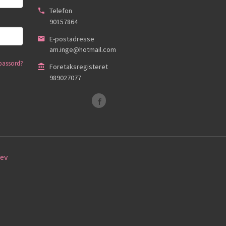
Telefon
90157864
E-postadresse
am.inge@hotmail.com
passord?
Foretaksregisteret
989027077
ev