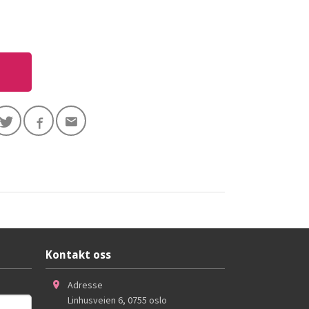
Kontakt oss
Adresse
Linhusveien 6
,
0755
oslo