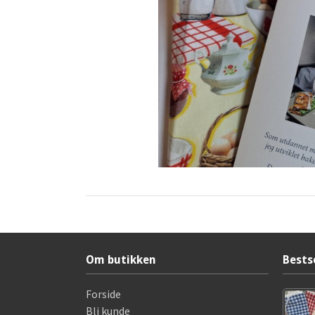
Om butikken
Bests
Forside
Bli kunde