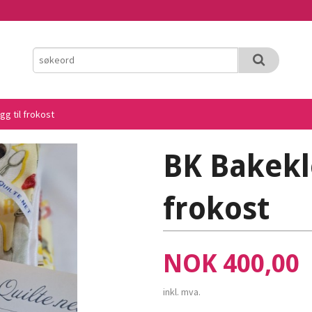
g til frokost
BK Bakekl
frokost
Pris
NOK
400,00
inkl. mva.