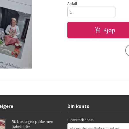
Antall
Kjøp
elgere
Din konto
E-postadresse
BK Nostalgisk pakke med
Bakekleder