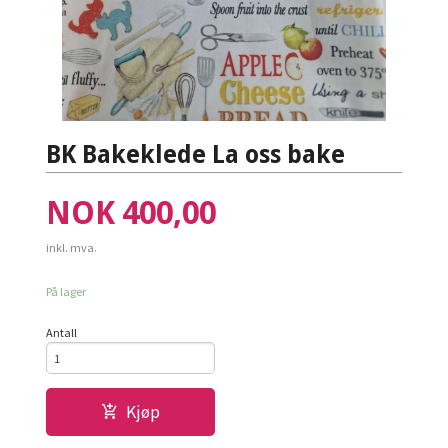
BK Bakeklede La oss bake
Pris
NOK
400,00
inkl. mva.
På lager
Antall
Kjøp