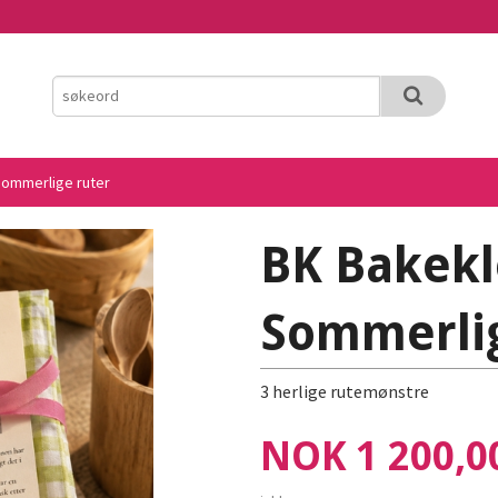
ommerlige ruter
BK Bakek
Sommerlig
3 herlige rutemønstre
Pris
NOK
1 200,0