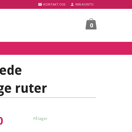
KONTAKT OSS
MIN KONTO
0
lede
e ruter
0
På lager