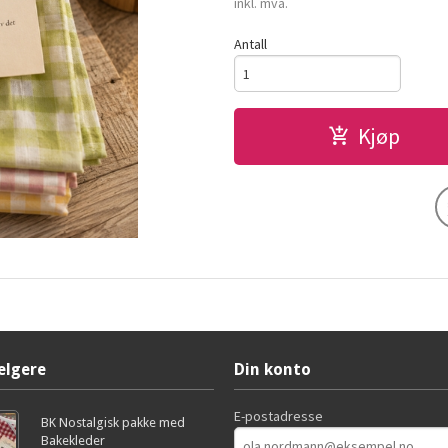
inkl. mva.
Antall
Kjøp
elgere
Din konto
E-postadresse
BK Nostalgisk pakke med
Bakekleder