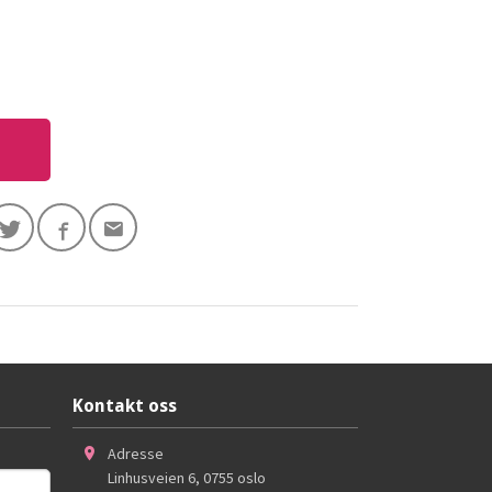
Kontakt oss
Adresse
Linhusveien 6
,
0755
oslo