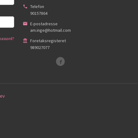
Telefon
90157864
E-postadresse
am.inge@hotmail.com
passord?
Foretaksregisteret
989027077
ev