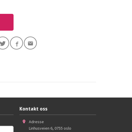
Kontakt oss
Adresse
Linhusveien 6
,
0755
oslo