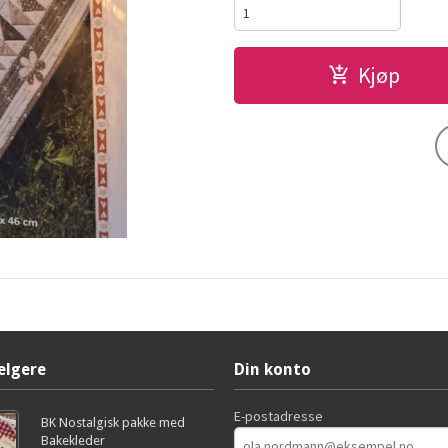
Kjøp
elgere
Din konto
E-postadresse
BK Nostalgisk pakke med
Bakekleder