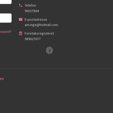
Telefon
90157864
E-postadresse
am.inge@hotmail.com
passord?
Foretaksregisteret
989027077
ev