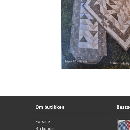
Om butikken
Bests
Forside
Bli kunde