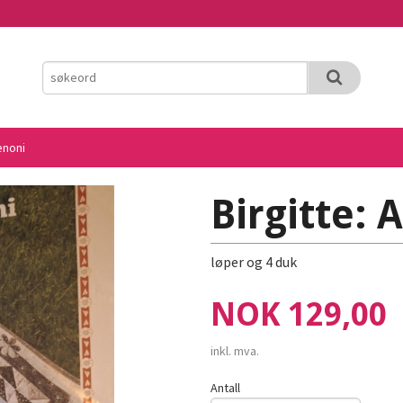
enoni
Birgitte: 
løper og 4 duk
Pris
NOK
129,00
inkl. mva.
Antall