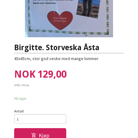
Birgitte. Storveska Åsta
45x45cm, stor god veske med mange lommer
Pris
NOK
129,00
inkl. mva.
På lager
Antall
Kjøp