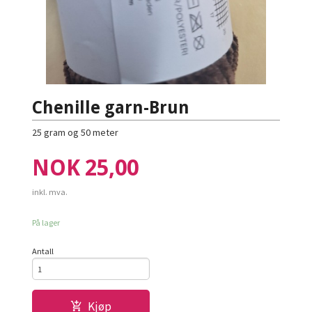
Chenille garn-Brun
25 gram og 50 meter
Pris
NOK
25,00
inkl. mva.
På lager
Antall
Kjøp