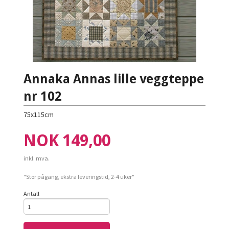
Annaka Annas lille veggteppe
nr 102
75x115cm
Pris
NOK
149,00
inkl. mva.
"Stor pågang, ekstra leveringstid, 2-4 uker"
Antall