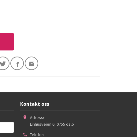
Kontakt oss
Adresse
Linhusveien 6
,
0755
oslo
Telefon