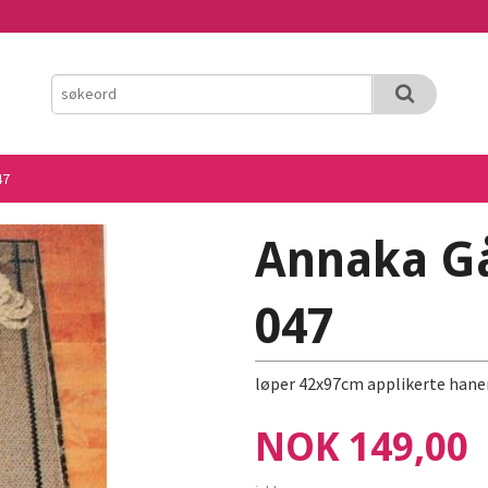
47
Annaka Gå
047
løper 42x97cm applikerte hane
Pris
NOK
149,00