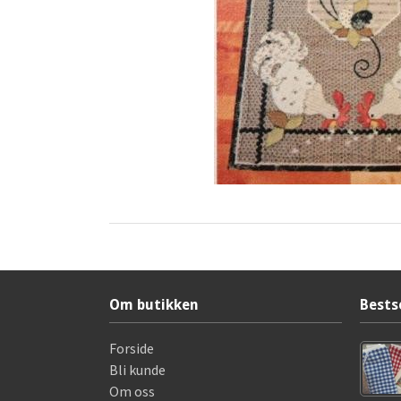
Om butikken
Bests
Forside
Bli kunde
Om oss