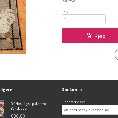
inkl. mva.
Antall
Kjøp
elgere
Din konto
E-postadresse
BK Nostalgisk pakke med
Bakekleder
800,00