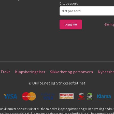
Ditt passord
Glemt 
Frakt
Kjøpsbetingelser
Sikkerhet og personvern
Nyhetsbr
© Quilte.net og Strikkeloftet.net
utikk bruker cookies slik at du får en bedre kjøpsopplevelse og vi kan yte deg bedre s
ookies hovedsaklig til å lagre innloggingsdetaljer og huske hva du har puttet i han