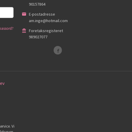
90157864
E-postadresse
am.inge@hotmail.com
passord?
Foretaksregisteret
989027077
ev
ervice. Vi
dlekurven