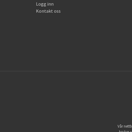
Logg inn
Kontakt oss
Vår nettb
bruker c