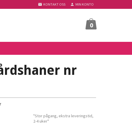
KONTAKT OSS
MIN KONTO
0
rdshaner nr
r
"Stor pågang, ekstra leveringstid,
2-4 uker"