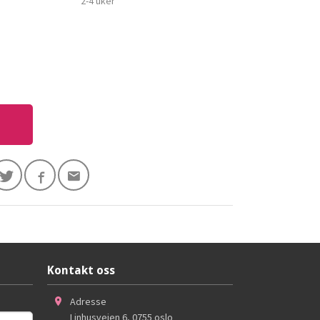
2-4 uker"
Kontakt oss
Adresse
Linhusveien 6
,
0755
oslo