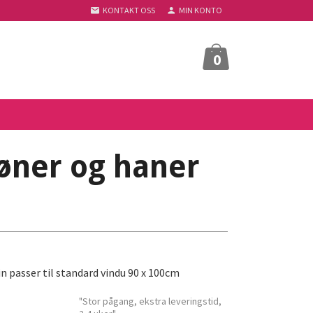
KONTAKT OSS
MIN KONTO
0
øner og haner
n passer til standard vindu 90 x 100cm
"Stor pågang, ekstra leveringstid,