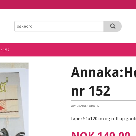
r 152
Annaka:H
nr 152
Artikkelnr.:
aka16
løper 51x120cm og roll up gardi
Pris