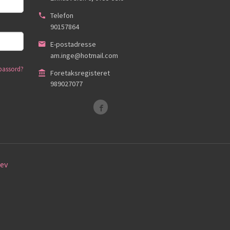
Telefon
90157864
E-postadresse
am.inge@hotmail.com
passord?
Foretaksregisteret
989027077
ev