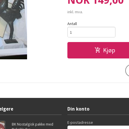
NOK
149,00
inkl. mva.
Antall
Kjøp
elgere
Din konto
E-postadresse
BK Nostalgisk pakke med