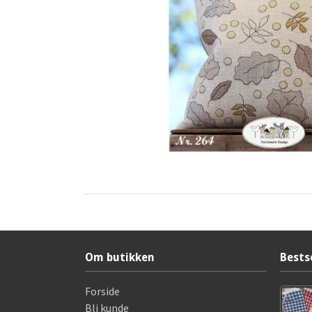
Om butikken
Bests
Forside
Bli kunde