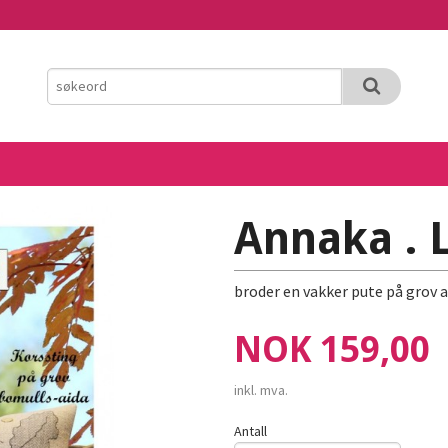
Annaka . L
broder en vakker pute på grov
Pris
NOK
159,00
inkl. mva.
Antall