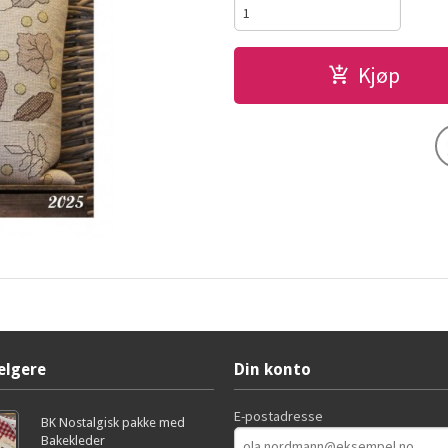
Kjøp
elgere
Din konto
E-postadresse
BK Nostalgisk pakke med
Bakekleder