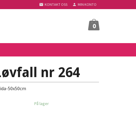
KONTAKT OSS
MIN KONTO
0
øvfall nr 264
 aida-50x50cm
På lager