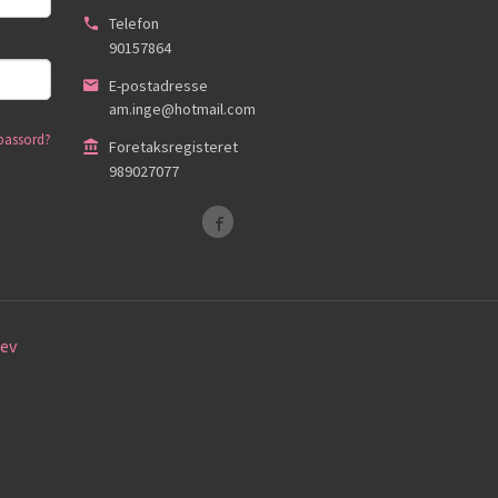
Telefon
90157864
E-postadresse
am.inge@hotmail.com
passord?
Foretaksregisteret
989027077
ev