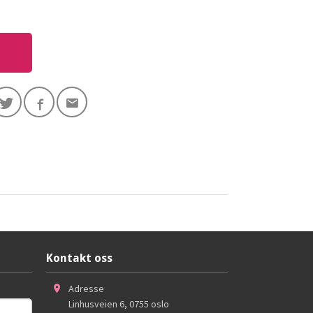
Kontakt oss
Adresse
Linhusveien 6
,
0755
oslo