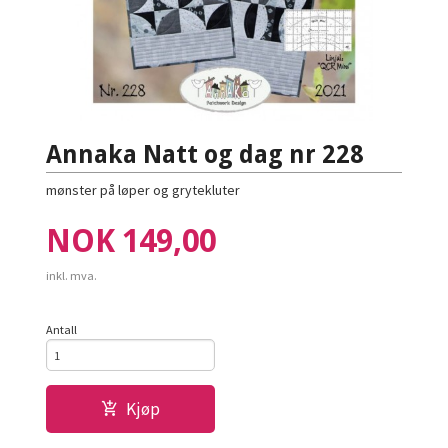
Annaka Natt og dag nr 228
mønster på løper og grytekluter
Pris
NOK
149,00
inkl. mva.
Antall
Kjøp