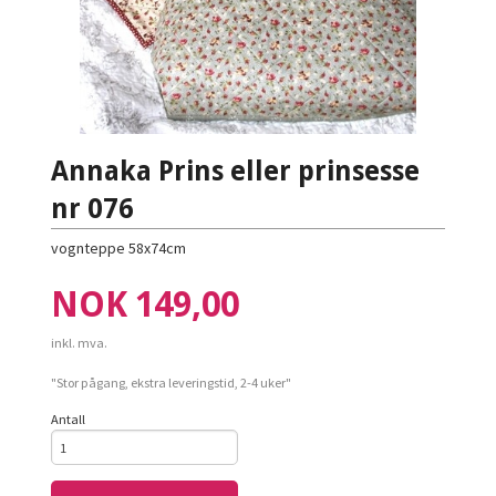
Annaka Prins eller prinsesse
nr 076
vognteppe 58x74cm
Pris
NOK
149,00
inkl. mva.
"Stor pågang, ekstra leveringstid, 2-4 uker"
Antall