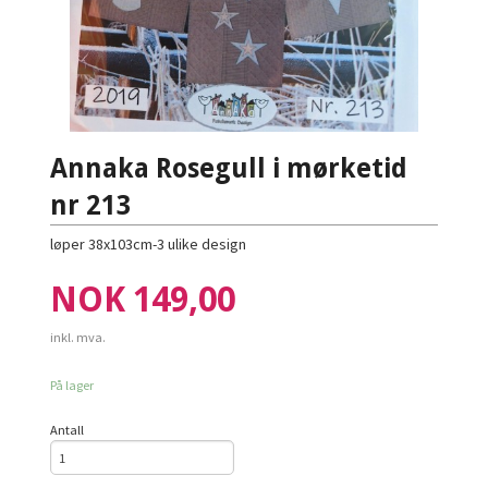
Annaka Rosegull i mørketid
nr 213
løper 38x103cm-3 ulike design
Pris
NOK
149,00
inkl. mva.
På lager
Antall