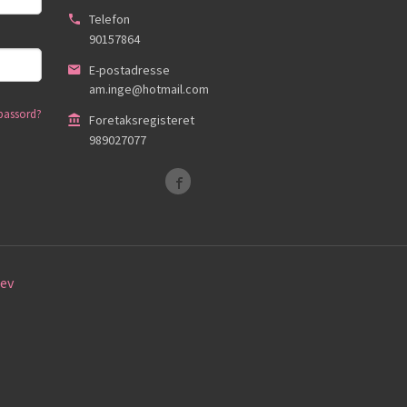
Telefon
90157864
E-postadresse
am.inge@hotmail.com
passord?
Foretaksregisteret
989027077
ev