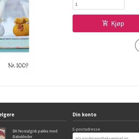
Kjøp
elgere
Din konto
E-postadresse
BK Nostalgisk pakke med
Bakekleder