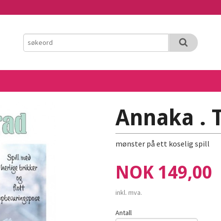
Annaka . T
mønster på ett koselig spill
Pris
NOK
149,00
inkl. mva.
Antall