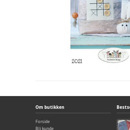
Om butikken
Bests
Forside
Bli kunde