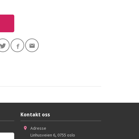
Kontakt oss
Adresse
Linhusveien 6
,
0755
oslo