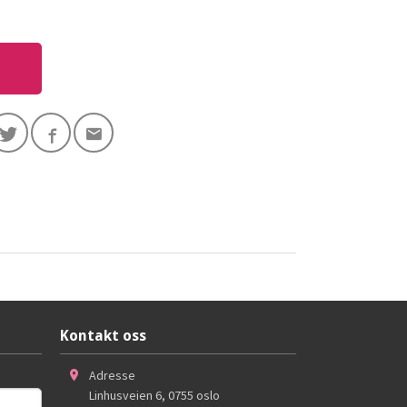
Kontakt oss
Adresse
Linhusveien 6
,
0755
oslo