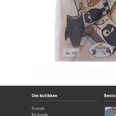
Om butikken
Bests
Forside
Bli kunde