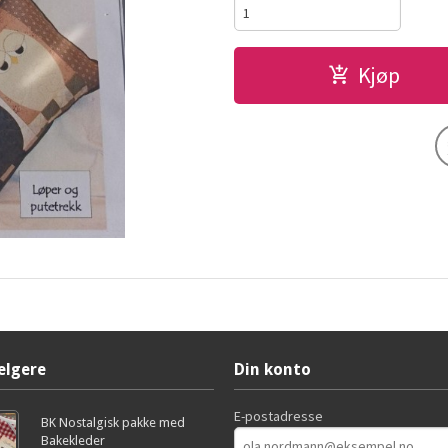
Kjøp
elgere
Din konto
E-postadresse
BK Nostalgisk pakke med
Bakekleder