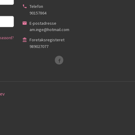
Telefon
90157864
E-postadresse
am.inge@hotmail.com
passord?
Foretaksregisteret
989027077
ev