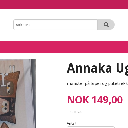
Annaka Ug
mønster på løper og putetrekk
Pris
NOK
149,00
inkl. mva.
Antall