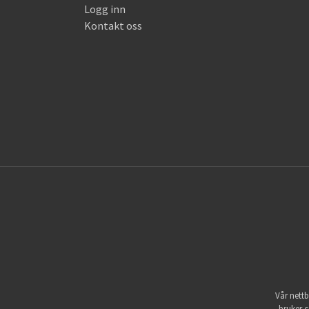
Logg inn
Kontakt oss
Vår nettb
bruker c