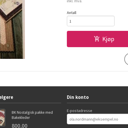
inkl. mva.
Antall
Kjøp
elgere
Din konto
E-postadresse
BK Nostalgisk pakke med
Bakekleder
800,00