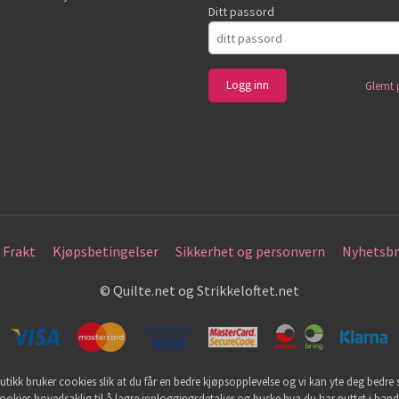
Ditt passord
Glemt 
Frakt
Kjøpsbetingelser
Sikkerhet og personvern
Nyhetsbr
© Quilte.net og Strikkeloftet.net
utikk bruker cookies slik at du får en bedre kjøpsopplevelse og vi kan yte deg bedre s
ookies hovedsaklig til å lagre innloggingsdetaljer og huske hva du har puttet i han