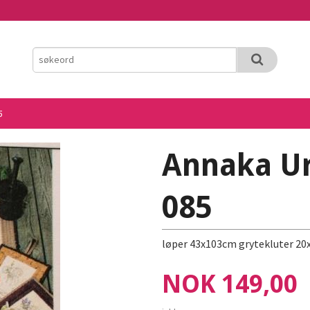
5
Annaka Ur
085
løper 43x103cm grytekluter 2
Pris
NOK
149,00