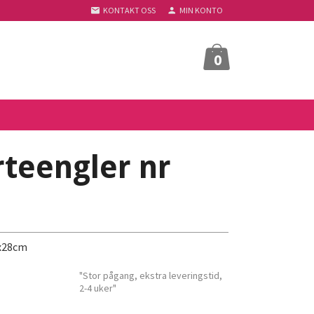
KONTAKT OSS
MIN KONTO
0
teengler nr
0x28cm
"Stor pågang, ekstra leveringstid,
2-4 uker"