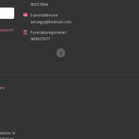
90157864
E-postadresse
am.inge@hotmail.com
passord?
Foretaksregisteret
989027077
ev
ervice. Vi
dlekurven