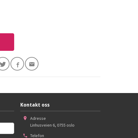
Kontakt oss
Adresse
Linhusveien 6
,
0755
oslo
Telefon