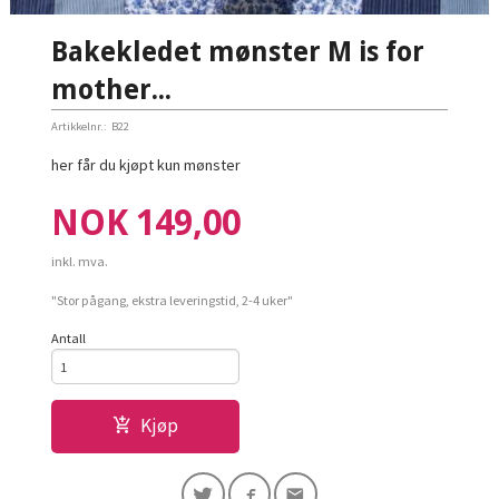
Bakekledet mønster M is for
mother...
Artikkelnr.:
B22
her får du kjøpt kun mønster
Pris
NOK
149,00
inkl. mva.
"Stor pågang, ekstra leveringstid, 2-4 uker"
Antall
Kjøp