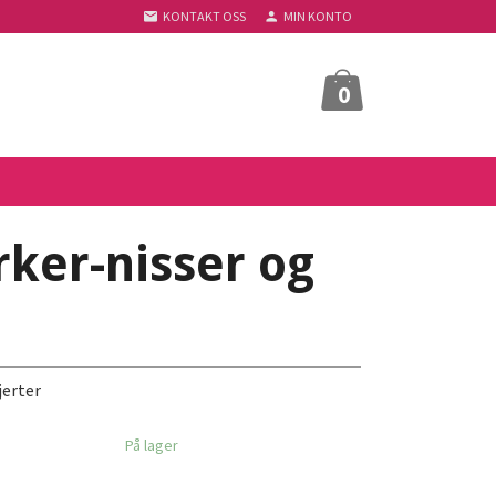
KONTAKT OSS
MIN KONTO
0
rker-nisser og
jerter
På lager