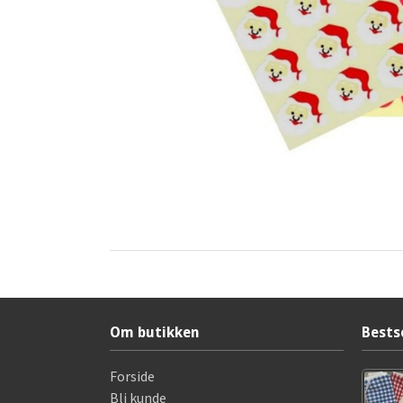
Om butikken
Bests
Forside
Bli kunde