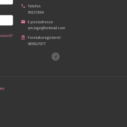
Telefon
90157864
E-postadresse
am.inge@hotmail.com
passord?
Foretaksregisteret
989027077
ev