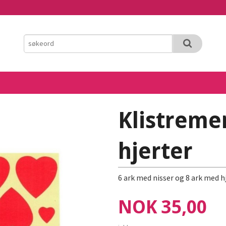
Klistreme
hjerter
6 ark med nisser og 8 ark med h
Pris
NOK
35,00