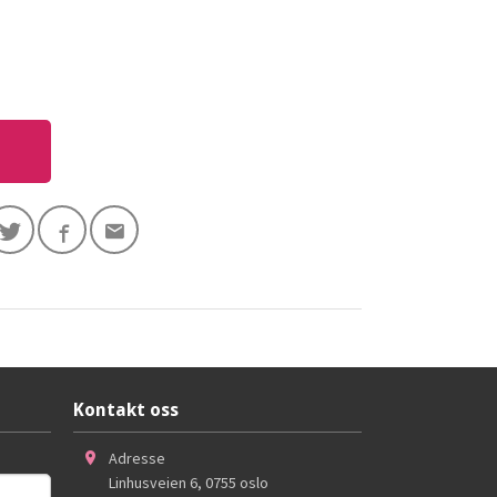
Kontakt oss
Adresse
Linhusveien 6
,
0755
oslo