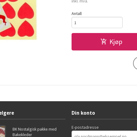
inkl. mva.
Antall
Kjøp
elgere
Din konto
E-postadresse
BK Nostalgisk pakke med
Bakekleder