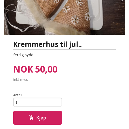
Kremmerhus til jul..
ferdig sydd
Pris
NOK
50,00
inkl. mva.
Antall
Kjøp