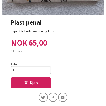
Plast penal
supert til både voksen og liten
Pris
NOK
65,00
inkl. mva.
Antall
Kjøp