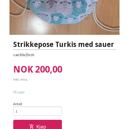
Strikkepose Turkis med sauer
can30x25cm
Pris
NOK
200,00
inkl. mva.
På lager
Antall
Kjøp