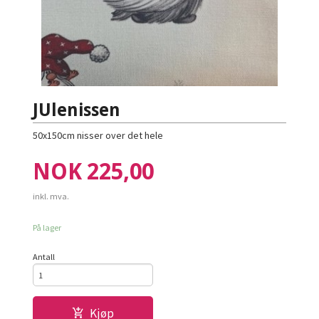
JUlenissen
50x150cm nisser over det hele
Pris
NOK
225,00
inkl. mva.
På lager
Antall
Kjøp