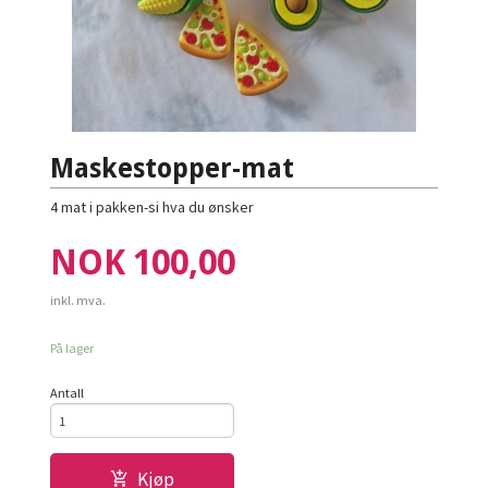
Maskestopper-mat
4 mat i pakken-si hva du ønsker
Pris
NOK
100,00
inkl. mva.
På lager
Antall
Kjøp