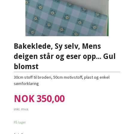
Bakeklede, Sy selv, Mens
deigen står og eser opp... Gul
blomst
30cm stoff til broderi, 50cm motivstoff, plast og enkel
sømforklaring
Pris
NOK
350,00
inkl. mva.
På lager