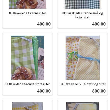
BK Bakeklede Grønne ruter
BK Bakeklede Grønne små og
inkl.
hvite ruter
inkl.
mva.
Pris
Pris
400,00
400,00
mva.
BK Bakeklede Grønne store ruter
BK Bakeklede Gul blomst og ruter
inkl.
inkl.
Pris
Pris
400,00
800,00
mva.
mva.