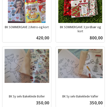
BK SOMMERGAVE 2.Retro-og kort
BK SOMMERGAVE 3 Jordbær og
inkl.
kort
inkl.
mva.
Pris
Pris
420,00
800,00
mva.
BK Sy selv Bakeklede Boller
BK Sy selv Bakeklede Vafler
inkl.
inkl.
Pris
Pris
350,00
350,00
mva.
mva.