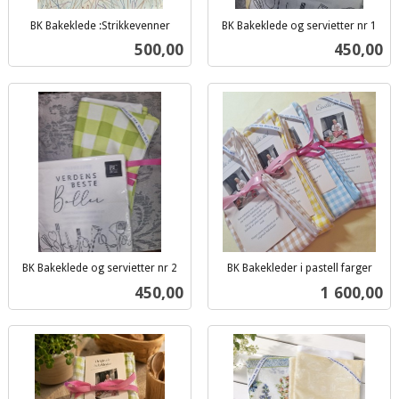
BK Bakeklede :Strikkevenner
BK Bakeklede og servietter nr 1
inkl.
inkl.
Pris
Pris
500,00
450,00
mva.
mva.
BK Bakeklede og servietter nr 2
BK Bakekleder i pastell farger
inkl.
inkl.
Pris
Pris
450,00
1 600,00
mva.
mva.