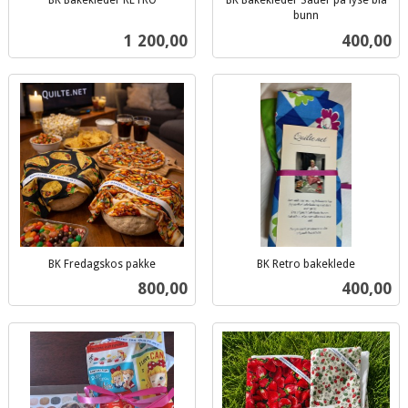
BK Bakekleder RETRO
BK Bakekleder Sauer på lyse blå
inkl.
bunn
inkl.
mva.
Pris
Pris
1 200,00
400,00
mva.
BK Fredagskos pakke
BK Retro bakeklede
inkl.
inkl.
Pris
Pris
800,00
400,00
mva.
mva.