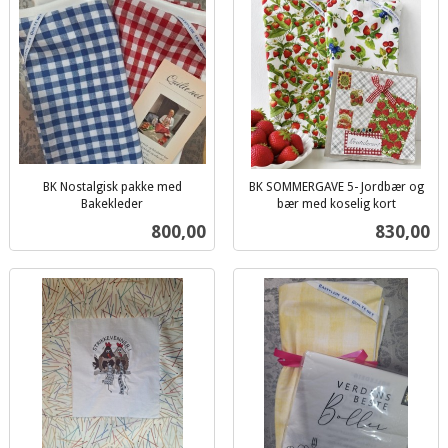
BK Nostalgisk pakke med
BK SOMMERGAVE 5- Jordbær og
Bakekleder
bær med koselig kort
inkl.
inkl.
Pris
Pris
800,00
830,00
mva.
mva.