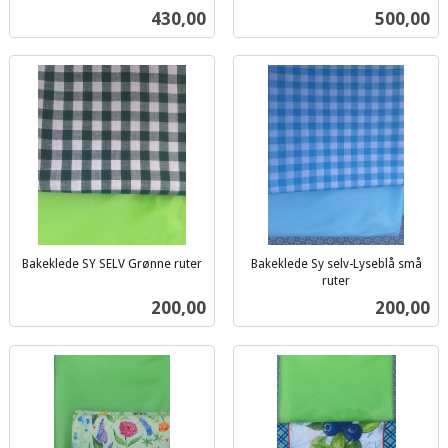
inkl.
mva.
Pris
Pris
430,00
500,00
mva.
Bakeklede SY SELV Grønne ruter
Bakeklede Sy selv-Lyseblå små
inkl.
ruter
inkl.
mva.
Pris
Pris
200,00
200,00
mva.