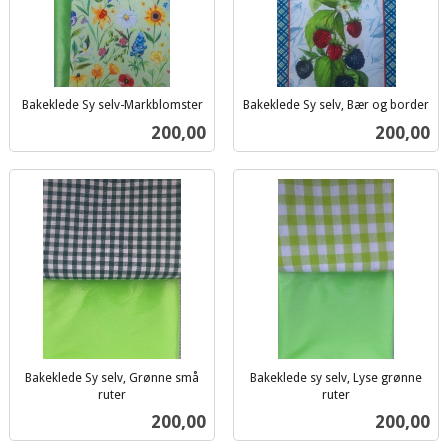
Bakeklede Sy selv-Markblomster
Bakeklede Sy selv, Bær og border
inkl.
inkl.
Pris
Pris
200,00
200,00
mva.
mva.
Bakeklede Sy selv, Grønne små
Bakeklede sy selv, Lyse grønne
ruter
ruter
inkl.
inkl.
Pris
Pris
200,00
200,00
mva.
mva.