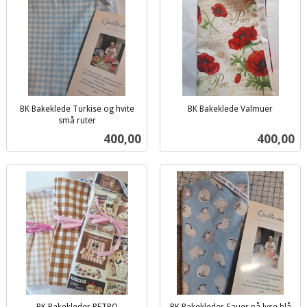
BK Bakeklede Turkise og hvite
BK Bakeklede Valmuer
inkl.
små ruter
inkl.
mva.
Pris
Pris
400,00
400,00
mva.