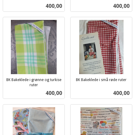
inkl.
inkl.
Pris
Pris
400,00
400,00
mva.
mva.
BK Bakeklede i grønne og turkise
BK Bakeklede i små røde ruter
inkl.
ruter
inkl.
mva.
Pris
Pris
400,00
400,00
mva.