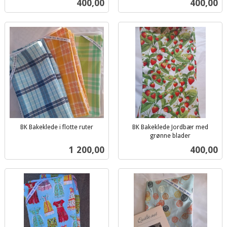
Pris
Pris
400,00
400,00
mva.
mva.
BK Bakeklede i flotte ruter
BK Bakeklede Jordbær med
inkl.
grønne blader
inkl.
mva.
Pris
Pris
1 200,00
400,00
mva.