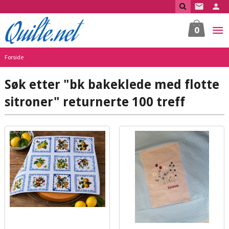
Gå
til
innholdet
0
Forside
Søk etter "bk bakeklede med flotte
sitroner" returnerte 100 treff