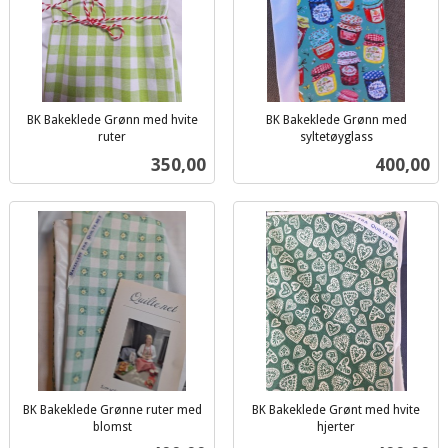
BK Bakeklede Grønn med hvite
BK Bakeklede Grønn med
ruter
syltetøyglass
inkl.
inkl.
Pris
Pris
350,00
400,00
mva.
mva.
BK Bakeklede Grønne ruter med
BK Bakeklede Grønt med hvite
blomst
hjerter
inkl.
inkl.