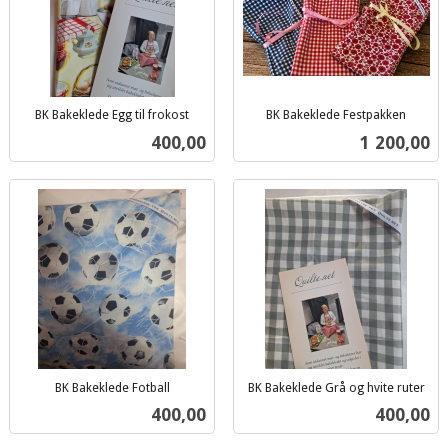
BK Bakeklede Egg til frokost
BK Bakeklede Festpakken
inkl.
inkl.
Pris
Pris
400,00
1 200,00
mva.
mva.
BK Bakeklede Fotball
BK Bakeklede Grå og hvite ruter
inkl.
inkl.
Pris
Pris
400,00
400,00
mva.
mva.