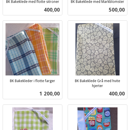
BK Bakeklede med flotte sitroner
BK Bakeklede med Markblomster
inkl.
inkl.
Pris
Pris
400,00
500,00
mva.
mva.
BK Bakekleder i flotte farger
BK Bakeklede Grå med hvite
inkl.
hjerter
inkl.
mva.
Pris
Pris
1 200,00
400,00
mva.