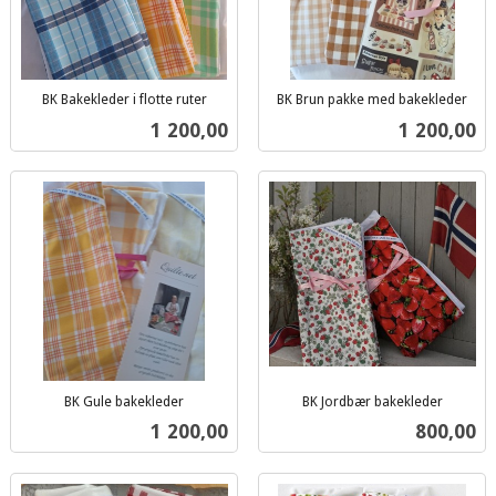
BK Bakekleder i flotte ruter
BK Brun pakke med bakekleder
inkl.
inkl.
Pris
Pris
1 200,00
1 200,00
mva.
mva.
BK Gule bakekleder
BK Jordbær bakekleder
inkl.
inkl.
Pris
Pris
1 200,00
800,00
mva.
mva.