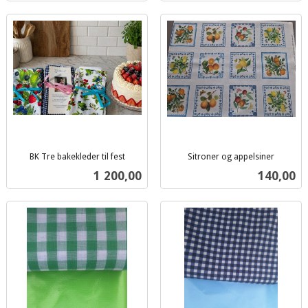
BK Tre bakekleder til fest
Sitroner og appelsiner
inkl.
inkl.
Pris
Pris
1 200,00
140,00
mva.
mva.