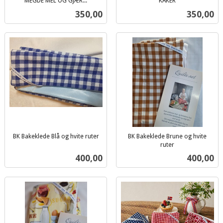
MEGDE MEL OG GJÆR...
KAKER
inkl.
inkl.
Pris
Pris
350,00
350,00
mva.
mva.
BK Bakeklede Blå og hvite ruter
BK Bakeklede Brune og hvite
inkl.
ruter
inkl.
mva.
Pris
Pris
400,00
400,00
mva.