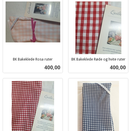
BK Bakeklede Rosa ruter
BK Bakeklede Røde og hvite ruter
inkl.
inkl.
Pris
Pris
400,00
400,00
mva.
mva.