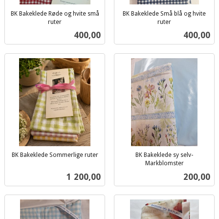
BK Bakeklede Røde og hvite små
BK Bakeklede Små blå og hvite
ruter
ruter
inkl.
inkl.
Pris
Pris
400,00
400,00
mva.
mva.
BK Bakeklede Sommerlige ruter
BK Bakeklede sy selv-
inkl.
Markblomster
inkl.
mva.
Pris
Pris
1 200,00
200,00
mva.