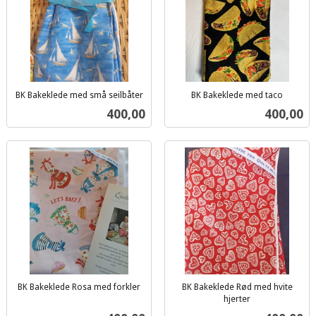
BK Bakeklede med små seilbåter
BK Bakeklede med taco
inkl.
inkl.
Pris
Pris
400,00
400,00
mva.
mva.
BK Bakeklede Rosa med forkler
BK Bakeklede Rød med hvite
inkl.
hjerter
inkl.
mva.