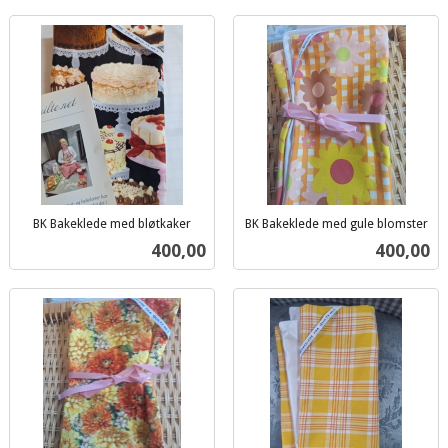
BK Bakeklede med bløtkaker
BK Bakeklede med gule blomster
inkl.
inkl.
Pris
Pris
400,00
400,00
mva.
mva.