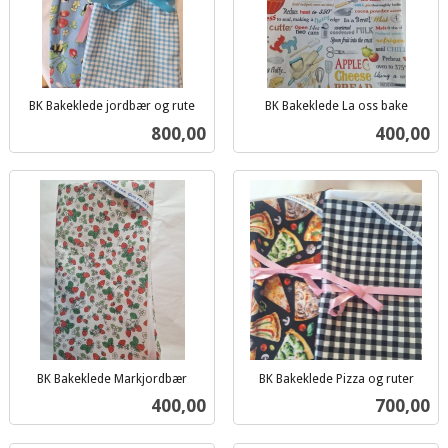
BK Bakeklede jordbær og rute
BK Bakeklede La oss bake
inkl.
inkl.
Pris
Pris
800,00
400,00
mva.
mva.
BK Bakeklede Markjordbær
BK Bakeklede Pizza og ruter
inkl.
inkl.
Pris
Pris
400,00
700,00
mva.
mva.