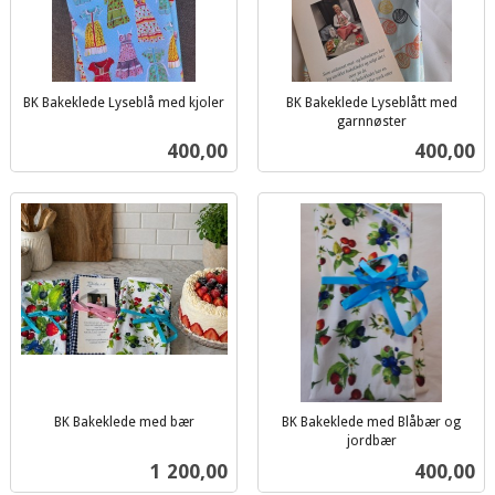
BK Bakeklede Lyseblå med kjoler
BK Bakeklede Lyseblått med
inkl.
garnnøster
inkl.
mva.
Pris
Pris
400,00
400,00
mva.
BK Bakeklede med bær
BK Bakeklede med Blåbær og
inkl.
jordbær
inkl.
mva.
Pris
Pris
1 200,00
400,00
mva.