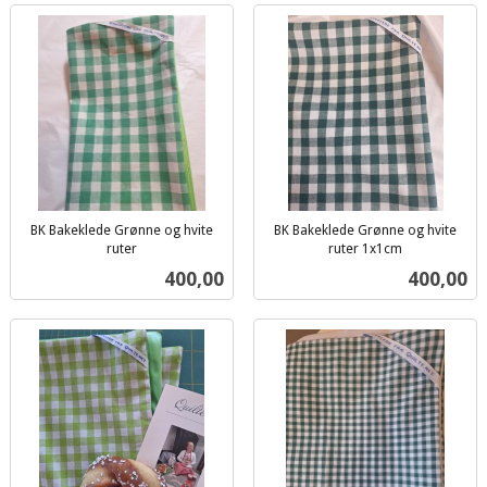
BK Bakeklede Grønne og hvite
BK Bakeklede Grønne og hvite
ruter
ruter 1x1cm
inkl.
inkl.
Pris
Pris
400,00
400,00
mva.
mva.