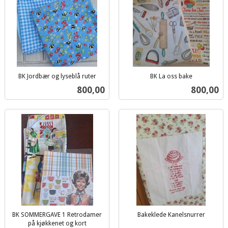
BK Jordbær og lyseblå ruter
BK La oss bake
inkl.
inkl.
Pris
Pris
800,00
800,00
mva.
mva.
BK SOMMERGAVE 1 Retrodamer
Bakeklede Kanelsnurrer
inkl.
på kjøkkenet og kort