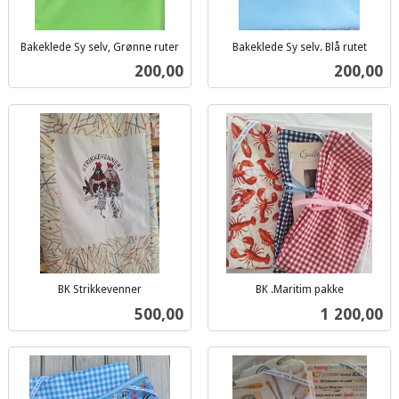
Bakeklede Sy selv, Grønne ruter
Bakeklede Sy selv. Blå rutet
inkl.
inkl.
Pris
Pris
200,00
200,00
mva.
mva.
BK Strikkevenner
BK .Maritim pakke
inkl.
inkl.
Pris
Pris
500,00
1 200,00
mva.
mva.