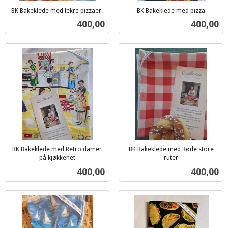
BK Bakeklede med lekre pizzaer.
BK Bakeklede med pizza
inkl.
inkl.
Pris
Pris
400,00
400,00
mva.
mva.
BK Bakeklede med Retro damer
BK Bakeklede med Røde store
på kjøkkenet
ruter
inkl.
inkl.
Pris
Pris
400,00
400,00
mva.
mva.