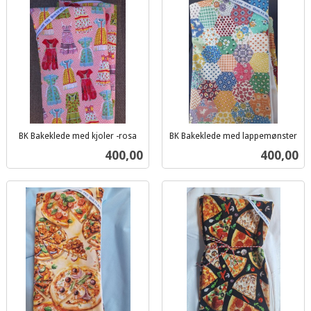
BK Bakeklede med kjoler -rosa
BK Bakeklede med lappemønster
inkl.
inkl.
Pris
Pris
400,00
400,00
mva.
mva.