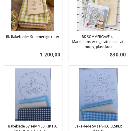
BK Bakekleder Sommerlige ruter
BK SOMMERGAVE 4 -
inkl.
Markblomster og hvitt med hvitt
mva.
motiv, pluss kort
inkl.
Pris
Pris
1 200,00
830,00
mva.
Bakeklede Sy selv MED RIKTIG
Bakeklede Sy selv-JEG ELSKER