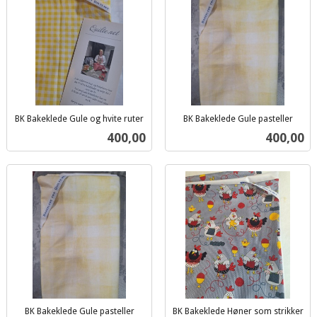
BK Bakeklede Gule og hvite ruter
BK Bakeklede Gule pasteller
inkl.
inkl.
Pris
Pris
400,00
400,00
mva.
mva.
BK Bakeklede Gule pasteller
BK Bakeklede Høner som strikker