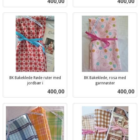
Pris
Pris
400,00
400,00
mva.
BK Bakeklede Røde ruter med
BK Bakeklede, rosa med
jordbær i
garnnøster
inkl.
inkl.
Pris
Pris
400,00
400,00
mva.
mva.