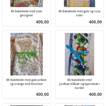
BK Bakeklede med Gule
BK Bakeklede med gule og rosa
georginer
ruter
inkl.
inkl.
Pris
Pris
400,00
400,00
mva.
mva.
BK Bakeklede med gule prikker
BK Bakeklede med
og orange små blomster
jordbær,blåbær og bjørnebær i
inkl.
border
inkl.
mva.
Pris
Pris
400,00
400,00
mva.