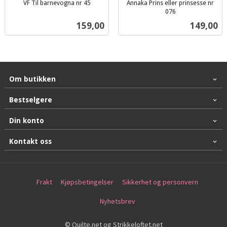
VF Til barnevogna nr 45
Annaka Prins eller prinsesse nr
inkl.
076
inkl.
mva.
Pris
Pris
159,00
149,00
mva.
Om butikken
Bestselgere
Din konto
Kontakt oss
Frakt
Kjøpsbetingelser
Sikkerhet og personvern
Nyhetsbrev
© Quilte.net og Strikkeloftet.net