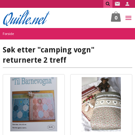
Gå
til
innholdet
0
Forside
Søk etter "camping vogn"
returnerte 2 treff