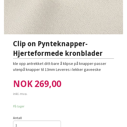
Clip on Pynteknapper-
Hjerteformede kronblader
kle opp antrekket ditt-bare å klipse på knapper-passer
utenpå knapper til 13mm Leveres i lekker gaveeske
Pris
NOK
269,00
inkl. mva.
På lager
Antall