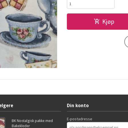
Kjøp
elgere
Din konto
E-postadresse
BK Nostalgisk pakke med
Bakekleder