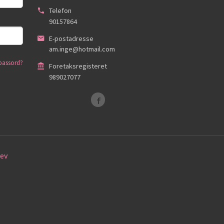
Telefon
90157864
E-postadresse
am.inge@hotmail.com
passord?
Foretaksregisteret
989027077
ev