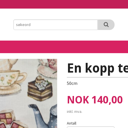
En kopp t
50cm
Pris
NOK
140,00
inkl. mva.
Antall