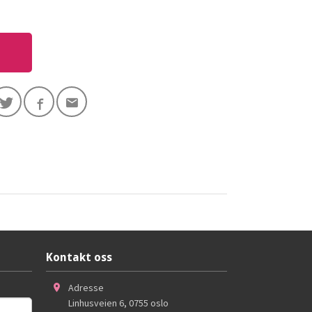
Kontakt oss
Adresse
Linhusveien 6
,
0755
oslo