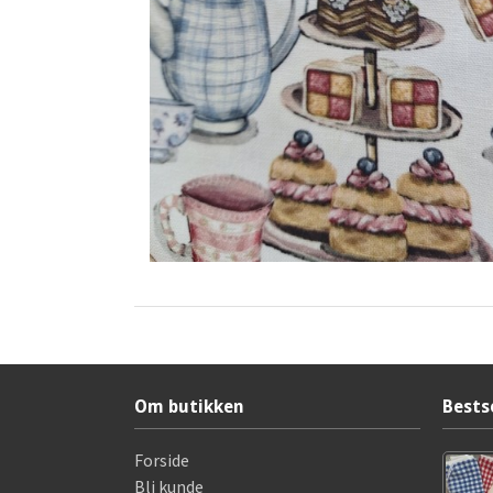
Om butikken
Bests
Forside
Bli kunde