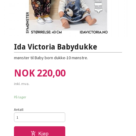
Ida Victoria Babydukke
mønster til Baby born dukke-10 mønstre.
Pris
NOK
220,00
inkl. mva.
På lager
Antall
Kjøp