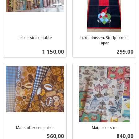
Lekker strikkepakke
Luktindnissen. Stoffpakke til
inkl.
løper
inkl.
mva.
Pris
Pris
1 150,00
299,00
mva.
Mat stoffer i en pakke
Matpakke-stor
inkl.
inkl.
Pris
Pris
560,00
840,00
mva.
mva.