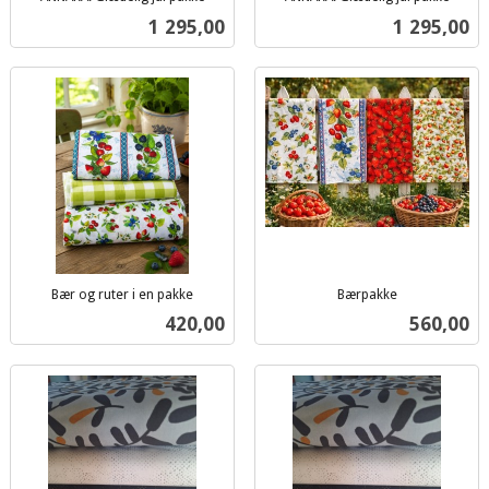
inkl.
inkl.
Pris
Pris
1 295,00
1 295,00
mva.
mva.
Bær og ruter i en pakke
Bærpakke
inkl.
inkl.
Pris
Pris
420,00
560,00
mva.
mva.