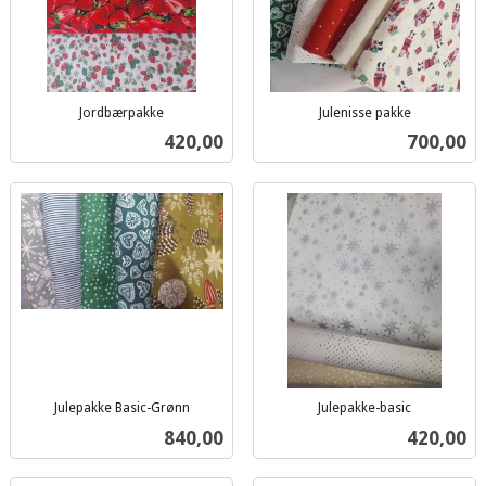
Jordbærpakke
Julenisse pakke
inkl.
inkl.
Pris
Pris
420,00
700,00
mva.
mva.
Julepakke Basic-Grønn
Julepakke-basic
inkl.
inkl.
Pris
Pris
840,00
420,00
mva.
mva.