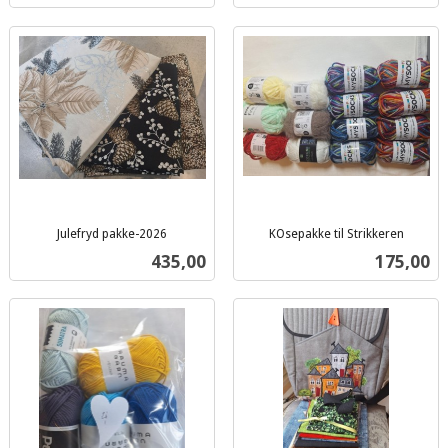
Julefryd pakke-2026
KOsepakke til Strikkeren
inkl.
inkl.
Pris
Pris
435,00
175,00
mva.
mva.