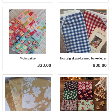
Motivpakke
Nostalgisk pakke med bakekleder
inkl.
inkl.
Pris
Pris
320,00
800,00
mva.
mva.