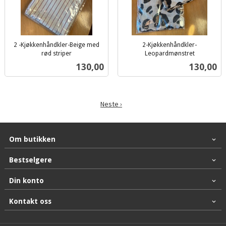
2 -Kjøkkenhåndkler-Beige med
2-Kjøkkenhåndkler-
rød striper
Leopardmønstret
inkl.
inkl.
Pris
Pris
130,00
130,00
mva.
mva.
Neste ›
Om butikken
Bestselgere
Din konto
Kontakt oss