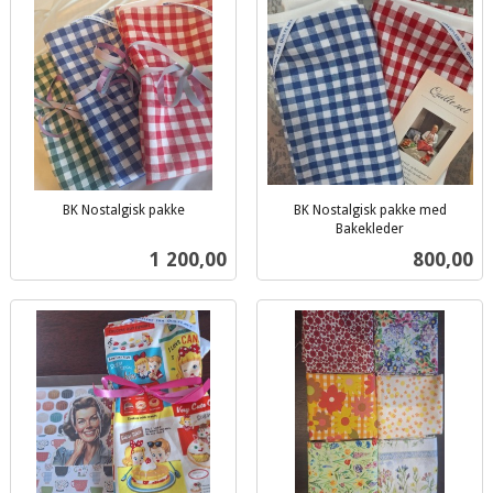
BK Nostalgisk pakke
BK Nostalgisk pakke med
inkl.
Bakekleder
inkl.
mva.
Pris
Pris
1 200,00
800,00
mva.