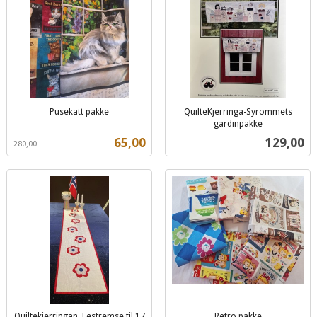
Pusekatt pakke
QuilteKjerringa-Syrommets
Rabatt
inkl.
gardinpakke
inkl.
mva.
Tilbud
Pris
65,00
129,00
280,00
mva.
Quiltekjerringan. Festremse til 17
Retro pakke