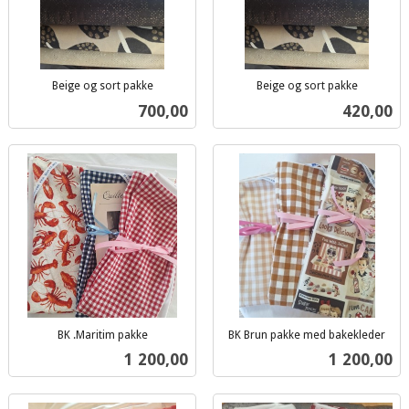
Beige og sort pakke
Beige og sort pakke
inkl.
inkl.
Pris
Pris
700,00
420,00
mva.
mva.
BK .Maritim pakke
BK Brun pakke med bakekleder
inkl.
inkl.
Pris
Pris
1 200,00
1 200,00
mva.
mva.