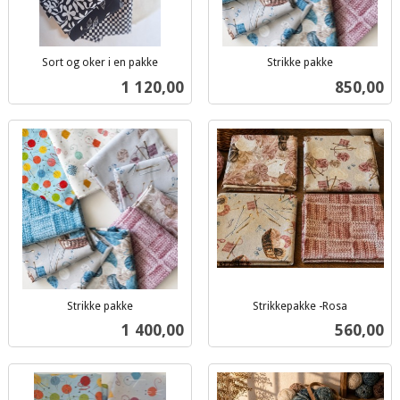
Sort og oker i en pakke
Strikke pakke
inkl.
inkl.
Pris
Pris
1 120,00
850,00
mva.
mva.
Strikke pakke
Strikkepakke -Rosa
inkl.
inkl.
Pris
Pris
1 400,00
560,00
mva.
mva.