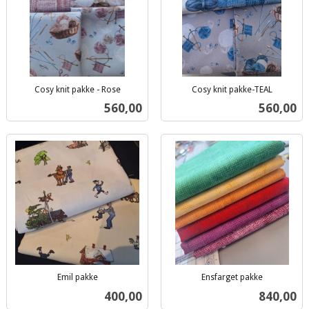
Cosy knit pakke - Rose
Cosy knit pakke-TEAL
inkl.
inkl.
Pris
Pris
560,00
560,00
mva.
mva.
Emil pakke
Ensfarget pakke
inkl.
inkl.
Pris
Pris
400,00
840,00
mva.
mva.