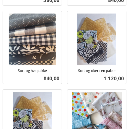
560,00
840,00
mva.
mva.
Sort og hvit pakke
Sort og oker i en pakke
inkl.
inkl.
Pris
Pris
840,00
1 120,00
mva.
mva.