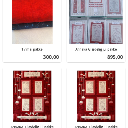
17 mai pakke
Annaka Glædelig jul pakke
inkl.
inkl.
Pris
Pris
300,00
895,00
mva.
mva.
ANNAKA. Glædelig jul pakke
ANNAKA. Glædelig jul pakke