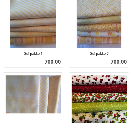
Gul pakke 1
Gul pakke 2
inkl.
inkl.
Pris
Pris
700,00
700,00
mva.
mva.