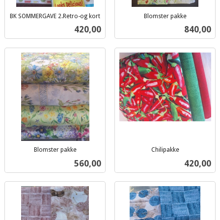
BK SOMMERGAVE 2.Retro-og kort
Blomster pakke
inkl.
inkl.
Pris
Pris
420,00
840,00
mva.
mva.
Blomster pakke
Chilipakke
inkl.
inkl.
Pris
Pris
560,00
420,00
mva.
mva.