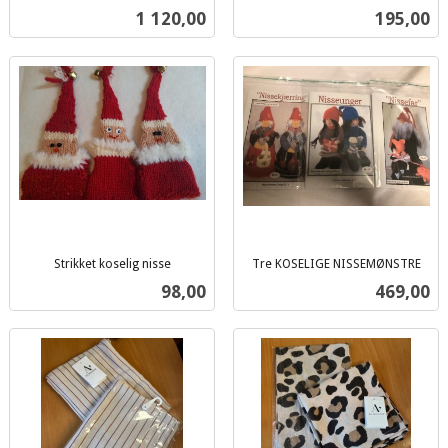
inkl.
inkl.
Pris
Pris
1 120,00
195,00
mva.
mva.
Strikket koselig nisse
Tre KOSELIGE NISSEMØNSTRE
inkl.
inkl.
Pris
Pris
98,00
469,00
mva.
mva.