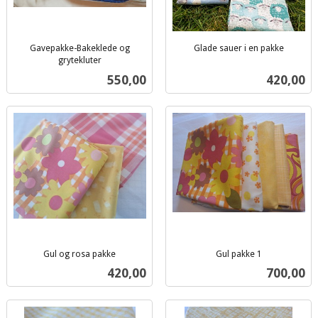
Gavepakke-Bakeklede og
Glade sauer i en pakke
inkl.
grytekluter
inkl.
mva.
Pris
Pris
550,00
420,00
mva.
Gul og rosa pakke
Gul pakke 1
inkl.
inkl.
Pris
Pris
420,00
700,00
mva.
mva.