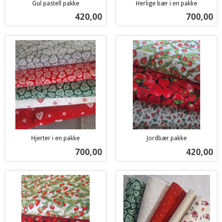
Gul pastell pakke
Herlige bær i en pakke
inkl.
inkl.
Pris
Pris
420,00
700,00
mva.
mva.
Hjerter i en pakke
Jordbær pakke
inkl.
inkl.
Pris
Pris
700,00
420,00
mva.
mva.