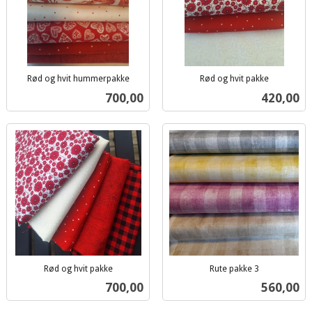
Rød og hvit hummerpakke
Rød og hvit pakke
inkl.
inkl.
Pris
Pris
700,00
420,00
mva.
mva.
Rød og hvit pakke
Rute pakke 3
inkl.
inkl.
Pris
Pris
700,00
560,00
mva.
mva.