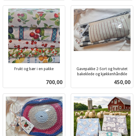
Frukt og bær i en pakke
Gavepakke 2-Sort og hvitrutet
inkl.
bakeklede og kjøkkenhåndkle
inkl.
mva.
Pris
Pris
700,00
450,00
mva.