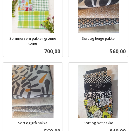
Sommersøm pakke i grønne
Sort og beige pakke
inkl.
toner
inkl.
mva.
Pris
Pris
700,00
560,00
mva.
Sort og grå pakke
Sort og hvit pakke
inkl.
inkl.
Pris
Pris