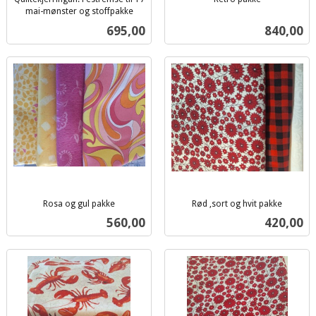
inkl.
mai-mønster og stoffpakke
inkl.
mva.
Pris
Pris
695,00
840,00
mva.
Rosa og gul pakke
Rød ,sort og hvit pakke
inkl.
inkl.
Pris
Pris
560,00
420,00
mva.
mva.