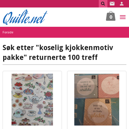
Gå
til
innholdet
0
Forside
Søk etter "koselig kjokkenmotiv
pakke" returnerte 100 treff