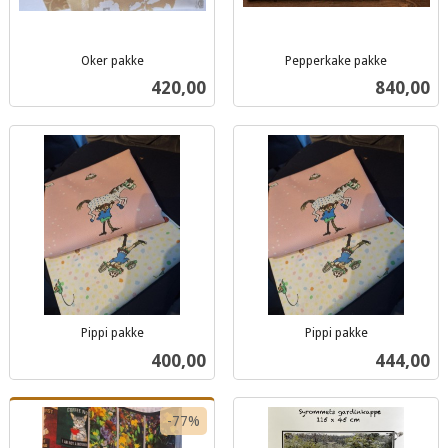
Oker pakke
Pepperkake pakke
inkl.
inkl.
Pris
Pris
420,00
840,00
mva.
mva.
Pippi pakke
Pippi pakke
inkl.
inkl.
Pris
Pris
400,00
444,00
mva.
mva.
-77%