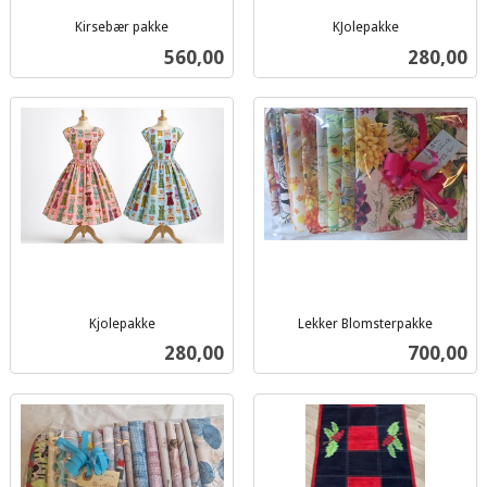
Kirsebær pakke
KJolepakke
inkl.
inkl.
Pris
Pris
560,00
280,00
mva.
mva.
Kjolepakke
Lekker Blomsterpakke
inkl.
inkl.
Pris
Pris
280,00
700,00
mva.
mva.