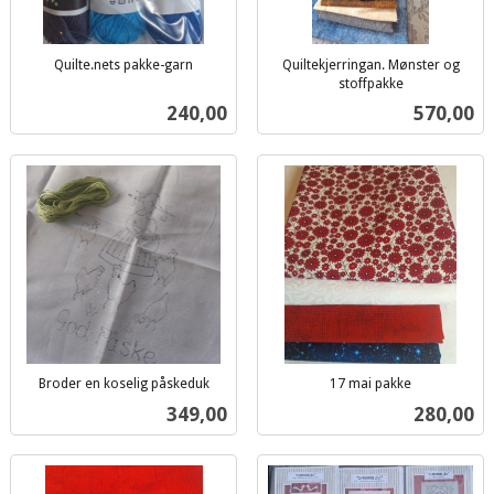
Quilte.nets pakke-garn
Quiltekjerringan. Mønster og
inkl.
stoffpakke
inkl.
mva.
Pris
Pris
240,00
570,00
mva.
Broder en koselig påskeduk
17 mai pakke
inkl.
inkl.
Pris
Pris
349,00
280,00
mva.
mva.