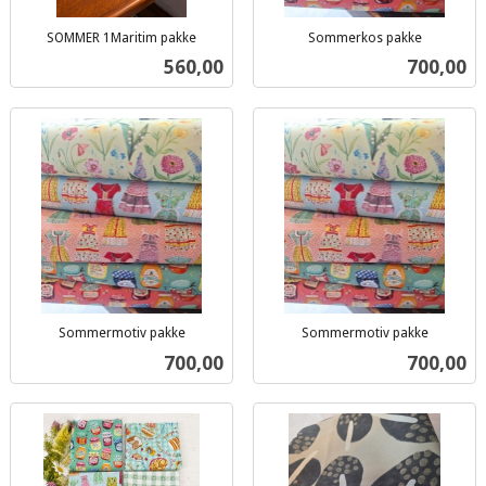
SOMMER 1Maritim pakke
Sommerkos pakke
inkl.
inkl.
Pris
Pris
560,00
700,00
mva.
mva.
Sommermotiv pakke
Sommermotiv pakke
inkl.
inkl.
Pris
Pris
700,00
700,00
mva.
mva.