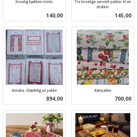
Koselig kjøkken motiv
Tre koselige serviett pakker til en
inkl.
strikker
inkl.
mva.
Pris
Pris
140,00
145,00
mva.
Annaka. Glædelig jul pakke
Bærpakke
inkl.
inkl.
Pris
Pris
894,00
700,00
mva.
mva.