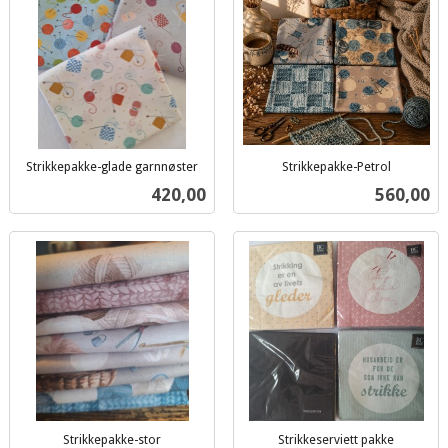
Strikkepakke-glade garnnøster
Strikkepakke-Petrol
inkl.
inkl.
Pris
Pris
420,00
560,00
mva.
mva.
Strikkepakke-stor
Strikkeserviett pakke