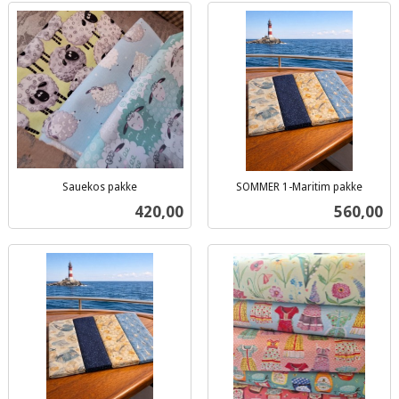
Sauekos pakke
SOMMER 1-Maritim pakke
inkl.
inkl.
Pris
Pris
420,00
560,00
mva.
mva.