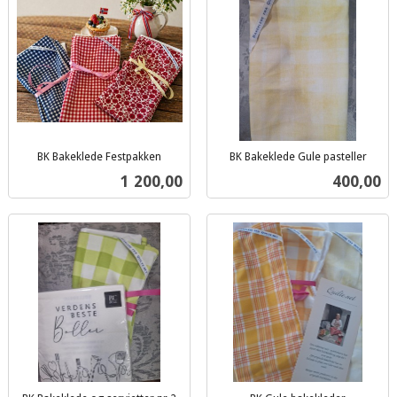
BK Bakeklede Festpakken
BK Bakeklede Gule pasteller
inkl.
inkl.
Pris
Pris
1 200,00
400,00
mva.
mva.