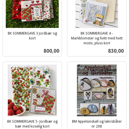
BK SOMMERGAVE 3 Jordbær og
BK SOMMERGAVE 4 -
kort
Markblomster og hvitt med hvitt
inkl.
motiv, pluss kort
inkl.
mva.
Pris
Pris
800,00
830,00
mva.
BK SOMMERGAVE 5- Jordbær og
BM Appelsinskall og lakrisbåter
bær med koselig kort
nr 208