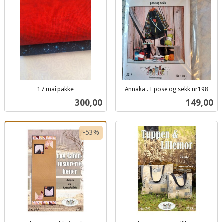
17 mai pakke
Annaka . I pose og sekk nr198
inkl.
inkl.
Pris
Pris
300,00
149,00
mva.
mva.
-53%