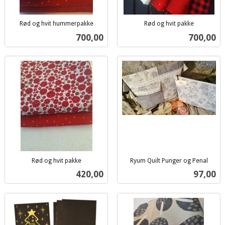
Rød og hvit hummerpakke
Rød og hvit pakke
inkl.
inkl.
Pris
Pris
700,00
700,00
mva.
mva.
Rød og hvit pakke
Ryum Quilt Punger og Penal
inkl.
inkl.
Pris
Pris
420,00
97,00
mva.
mva.