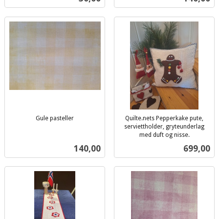
mva.
mva.
Gule pasteller
Quilte.nets Pepperkake pute,
inkl.
serviettholder, gryteunderlag
mva.
med duft og nisse.
inkl.
Pris
Pris
140,00
699,00
mva.