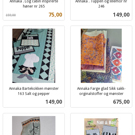
Annaka . Log cabin inspirerte
Annaka . Tuppen og lillemor nr
høner nr 265
246
Rabatt
inkl.
inkl.
Tilbud
Pris
75,00
149,00
159,00
mva.
mva.
Annaka Bartekokken mønster
Annaka Farge glad Sikk sakk-
163 Salt og pepper
orginalstoffer og mønster
inkl.
inkl.
Pris
Pris
149,00
675,00
mva.
mva.