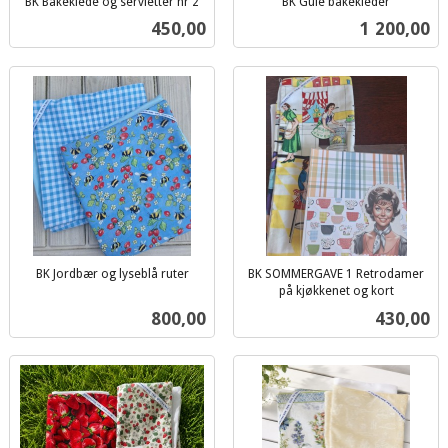
BK Bakeklede og servietter nr 2
BK Gule bakekleder
inkl.
inkl.
Pris
Pris
450,00
1 200,00
mva.
mva.
BK Jordbær og lyseblå ruter
BK SOMMERGAVE 1 Retrodamer
inkl.
på kjøkkenet og kort
inkl.
mva.
Pris
Pris
800,00
430,00
mva.