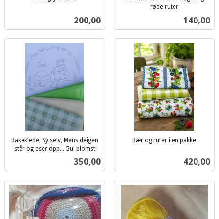
inkl.
røde ruter
inkl.
mva.
Pris
Pris
200,00
140,00
mva.
Bakeklede, Sy selv, Mens deigen
Bær og ruter i en pakke
inkl.
står og eser opp... Gul blomst
inkl.
mva.
Pris
Pris
350,00
420,00
mva.