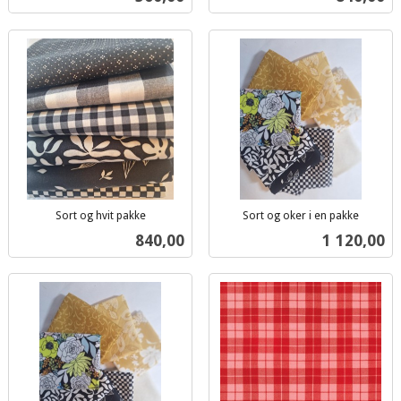
mva.
mva.
Sort og hvit pakke
Sort og oker i en pakke
inkl.
inkl.
Pris
Pris
840,00
1 120,00
mva.
mva.