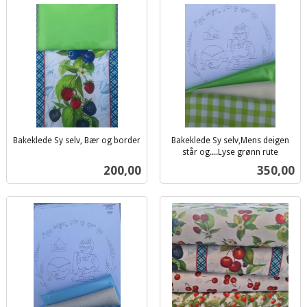
Bakeklede Sy selv, Bær og border
Bakeklede Sy selv,Mens deigen
inkl.
står og....Lyse grønn rute
inkl.
mva.
Pris
Pris
200,00
350,00
mva.