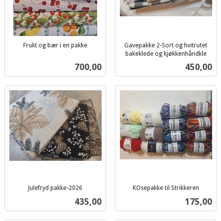
Frukt og bær i en pakke
Gavepakke 2-Sort og hvitrutet
inkl.
bakeklede og kjøkkenhåndkle
inkl.
mva.
Pris
Pris
700,00
450,00
mva.
Julefryd pakke-2026
KOsepakke til Strikkeren
inkl.
inkl.
Pris
Pris
435,00
175,00
mva.
mva.