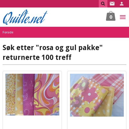
Gå
til
innholdet
0
Forside
Søk etter "rosa og gul pakke"
returnerte 100 treff