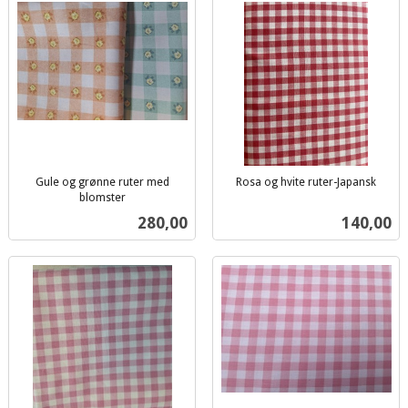
Gule og grønne ruter med
Rosa og hvite ruter-Japansk
inkl.
blomster
inkl.
mva.
Pris
Pris
280,00
140,00
mva.