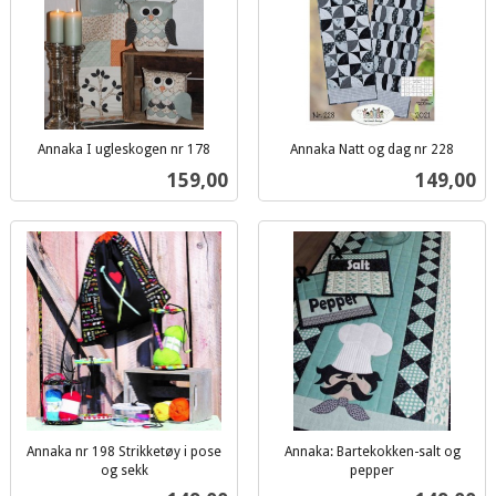
Annaka I ugleskogen nr 178
Annaka Natt og dag nr 228
inkl.
inkl.
Pris
Pris
159,00
149,00
mva.
mva.
Annaka nr 198 Strikketøy i pose
Annaka: Bartekokken-salt og
og sekk
pepper
inkl.
inkl.