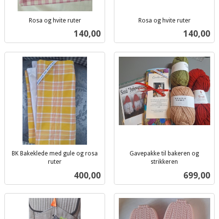
Rosa og hvite ruter
Rosa og hvite ruter
inkl.
inkl.
Pris
Pris
140,00
140,00
mva.
mva.
BK Bakeklede med gule og rosa
Gavepakke til bakeren og
ruter
strikkeren
inkl.
inkl.
Pris
Pris
400,00
699,00
mva.
mva.