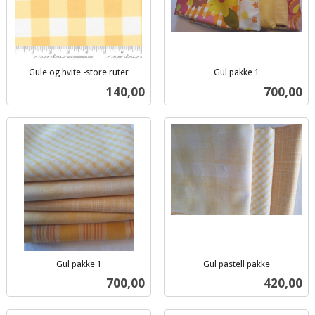
Gule og hvite -store ruter
Gul pakke 1
inkl.
inkl.
Pris
Pris
140,00
700,00
mva.
mva.
Gul pakke 1
Gul pastell pakke
inkl.
inkl.
Pris
Pris
700,00
420,00
mva.
mva.