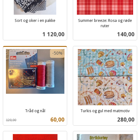
Sort og oker i en pakke
Summer breeze: Rosa og røde
inkl.
ruter
inkl.
mva.
Pris
Pris
1 120,00
140,00
mva.
-50%
Tråd og nål
Turkis og gul med matmotiv
Rabatt
inkl.
inkl.
Tilbud
Pris
60,00
280,00
120,00
mva.
mva.