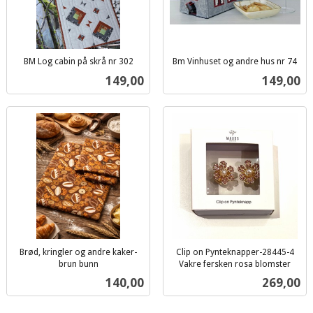
BM Log cabin på skrå nr 302
Bm Vinhuset og andre hus nr 74
inkl.
inkl.
Pris
Pris
149,00
149,00
mva.
mva.
Brød, kringler og andre kaker-
Clip on Pynteknapper-28445-4
brun bunn
Vakre fersken rosa blomster
inkl.
inkl.
Pris
Pris
140,00
269,00
mva.
mva.