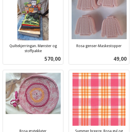
Quiltekjerringan. Mønster og
Rosa genser-Maskestopper
inkl.
stoffpakke
inkl.
mva.
Pris
Pris
570,00
49,00
mva.
Rosa grytekluter
Summer breeze. Rosa,gul og