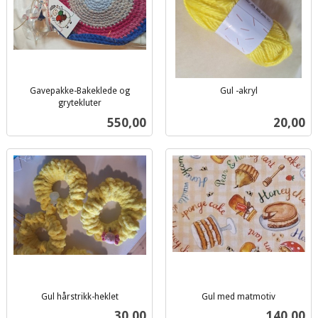
Gavepakke-Bakeklede og
Gul -akryl
inkl.
grytekluter
inkl.
mva.
Pris
Pris
550,00
20,00
mva.
Gul hårstrikk-heklet
Gul med matmotiv
inkl.
inkl.
Pris
Pris
30,00
140,00