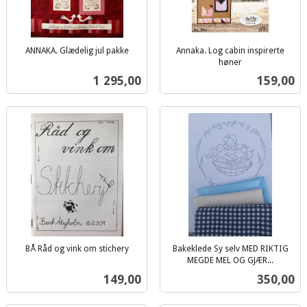
ANNAKA. Glædelig jul pakke
Annaka. Log cabin inspirerte
inkl.
høner
inkl.
mva.
Pris
Pris
1 295,00
159,00
mva.
BÅ Råd og vink om stichery
Bakeklede Sy selv MED RIKTIG
inkl.
MEGDE MEL OG GJÆR...
inkl.
mva.
Pris
Pris
149,00
350,00
mva.