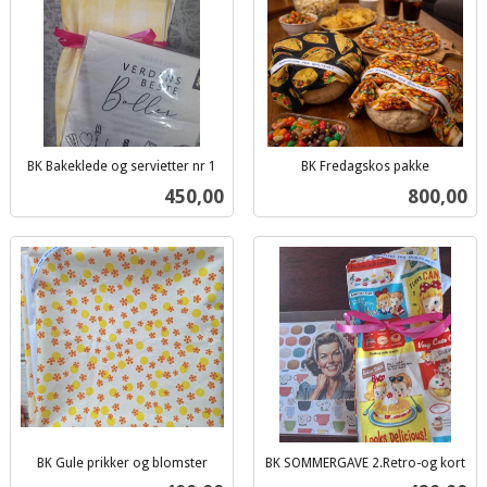
BK Bakeklede og servietter nr 1
BK Fredagskos pakke
inkl.
inkl.
Pris
Pris
450,00
800,00
mva.
mva.
BK Gule prikker og blomster
BK SOMMERGAVE 2.Retro-og kort
inkl.
inkl.