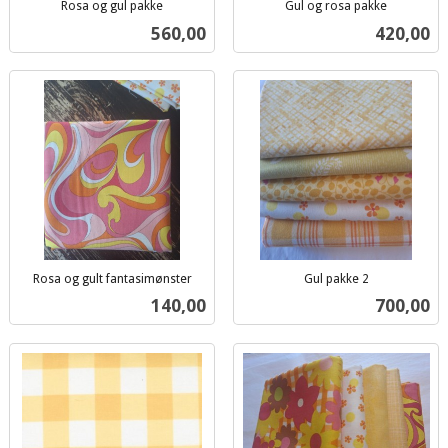
Rosa og gul pakke
Gul og rosa pakke
inkl.
inkl.
Pris
Pris
560,00
420,00
mva.
mva.
Rosa og gult fantasimønster
Gul pakke 2
inkl.
inkl.
Pris
Pris
140,00
700,00
mva.
mva.