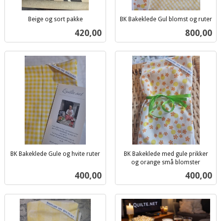
Beige og sort pakke
BK Bakeklede Gul blomst og ruter
inkl.
inkl.
Pris
Pris
420,00
800,00
mva.
mva.
BK Bakeklede Gule og hvite ruter
BK Bakeklede med gule prikker
inkl.
og orange små blomster
inkl.
mva.
Pris
Pris
400,00
400,00
mva.