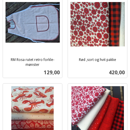
RM Rosa rutet retro forkle-
Rød ,sort og hvit pakke
inkl.
mønster
inkl.
mva.
Pris
Pris
129,00
420,00
mva.