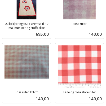
Quiltekjerringan. Festremse til 17
Rosa ruter
inkl.
mai-mønster og stoffpakke
inkl.
mva.
Pris
Pris
695,00
140,00
mva.
Rosa ruter 1x1cm
Røde og rosa store ruter
inkl.
inkl.
Pris
Pris
140,00
140,00
mva.
mva.