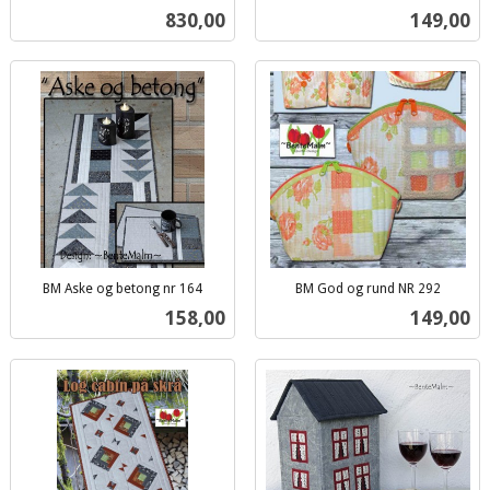
inkl.
inkl.
Pris
Pris
830,00
149,00
mva.
mva.
BM Aske og betong nr 164
BM God og rund NR 292
inkl.
inkl.
Pris
Pris
158,00
149,00
mva.
mva.