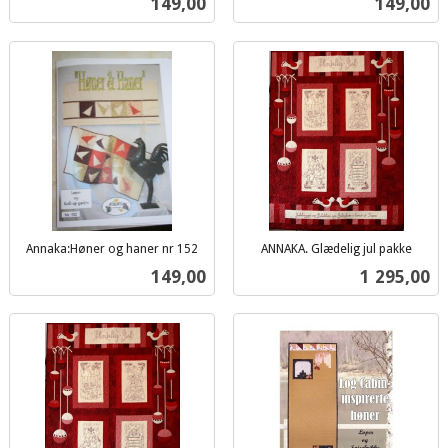
Pris
Pris
149,00
149,00
mva.
mva.
Annaka:Høner og haner nr 152
ANNAKA. Glædelig jul pakke
inkl.
inkl.
Pris
Pris
149,00
1 295,00
mva.
mva.