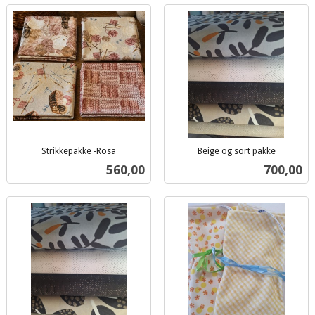
Strikkepakke -Rosa
Beige og sort pakke
inkl.
inkl.
Pris
Pris
560,00
700,00
mva.
mva.