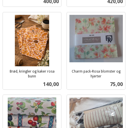
Pris
Pris
400,00
420,00
mva.
mva.
Brød, kringler og kaker rosa
Charm pack-Rosa blomster og
bunn
hjerter
inkl.
inkl.
Pris
Pris
140,00
75,00
mva.
mva.