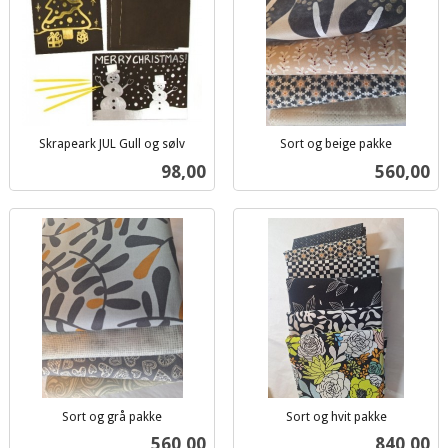
Skrapeark JUL Gull og sølv
Sort og beige pakke
inkl.
inkl.
Pris
Pris
98,00
560,00
mva.
mva.
Sort og grå pakke
Sort og hvit pakke
inkl.
inkl.
Pris
Pris
560,00
840,00