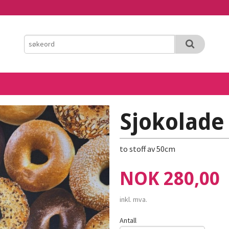
Sjokolade
to stoff av 50cm
Pris
NOK
280,00
inkl. mva.
Antall