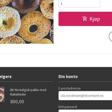
Kjøp
elgere
Din konto
E-postadresse
BK Nostalgisk pakke med
Bakekleder
800,00
Ditt passord