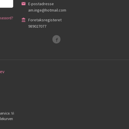
E-postadresse
am.inge@hotmail.com
passord?
Foretaksregisteret
989027077
ev
ervice. Vi
dlekurven