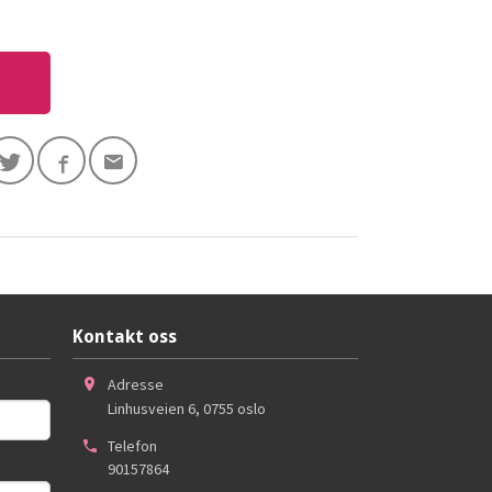
Kontakt oss
Adresse
Linhusveien 6
,
0755
oslo
Telefon
90157864