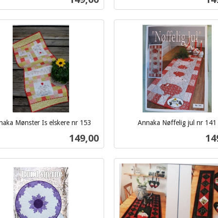
Kjøp
Kjøp
aka Mønster Is elskere nr 153
Annaka Nøffelig jul nr 141
inkl.
Pris
Pri
149,00
14
mva.
Kjøp
Kjøp