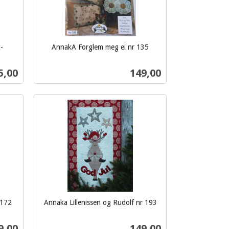
-
AnnakA Forglem meg ei nr 135
inkl.
mva.
s
Pris
5,00
149,00
Kjøp
 172
Annaka Lillenissen og Rudolf nr 193
inkl.
mva.
s
Pris
9,00
149,00