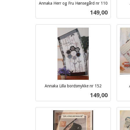
Annaka Herr og Fru Hønsegård nr 110
inkl.
inkl.
Pris
149,00
mva.
mva.
Kjøp
Annaka Lilla bordsmykke nr 152
inkl.
inkl.
Pris
149,00
mva.
mva.
Kjøp