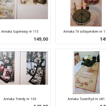
Annaka Supereasy nr 113
Annaka Til sofasyersken nr 1
inkl.
Pris
Pri
149,00
14
mva.
Kjøp
Kjøp
Annaka Trendy nr 130
Annaka Tusenfryd nr o81
inkl.