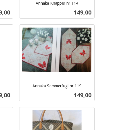
Annaka Knapper nr 114
inkl.
s
Pris
9,00
149,00
mva.
Kjøp
Annaka Sommerfugl nr 119
inkl.
s
Pris
9,00
149,00
mva.
Kjøp