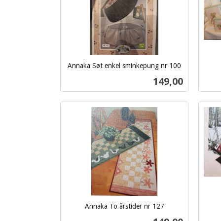
Annaka Søt enkel sminkepung nr 100
inkl.
inkl.
Pris
149,00
mva.
mva.
Kjøp
Annaka To årstider nr 127
inkl.
inkl.