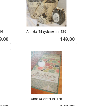
16
Annaka Til sydamen nr 136
inkl.
s
Pris
9,00
149,00
mva.
Kjøp
Annaka Vinter nr 128
inkl.