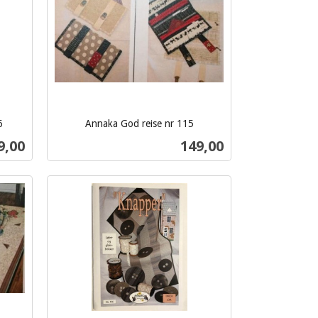
6
Annaka God reise nr 115
inkl.
s
Pris
9,00
149,00
mva.
Kjøp