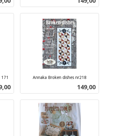
s
Pris
9,00
149,00
mva.
Kjøp
r 171
Annaka Broken dishes nr218
inkl.
s
Pris
9,00
149,00
mva.
Kjøp