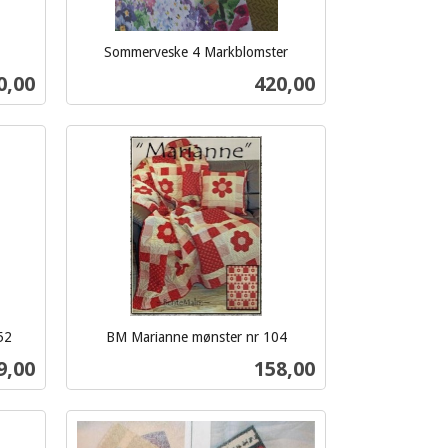
Sommerveske 4 Markblomster
inkl.
s
Pris
0,00
420,00
mva.
Kjøp
52
BM Marianne mønster nr 104
inkl.
s
Pris
9,00
158,00
mva.
Kjøp