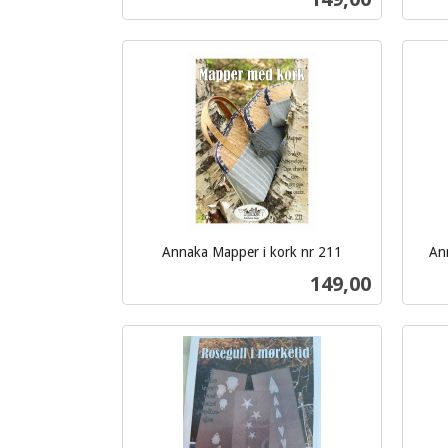
mva.
Kjøp
Annaka Mapper i kork nr 211
Ann
inkl.
inkl.
Pris
149,00
mva.
mva.
Kjøp