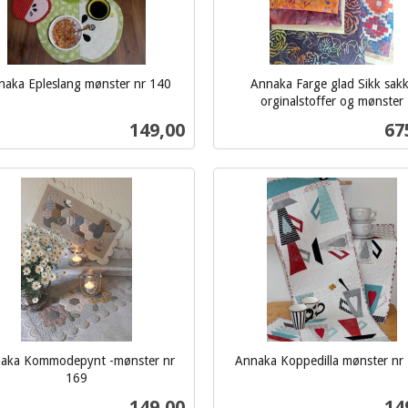
naka Epleslang mønster nr 140
Annaka Farge glad Sikk sakk
orginalstoffer og mønster
inkl.
Pris
Pri
149,00
67
mva.
Kjøp
Kjøp
aka Kommodepynt -mønster nr
Annaka Koppedilla mønster nr
inkl.
169
mva.
Pris
Pri
149,00
14