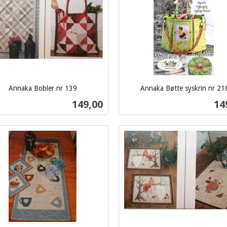
Annaka Bobler nr 139
Annaka Bøtte syskrin nr 21
inkl.
Pris
Pri
149,00
14
mva.
Kjøp
Kjøp