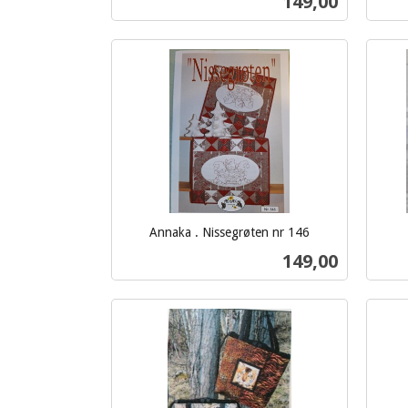
Pris
149,00
mva.
mva.
Kjøp
Annaka . Nissegrøten nr 146
inkl.
inkl.
Pris
149,00
mva.
mva.
Kjøp