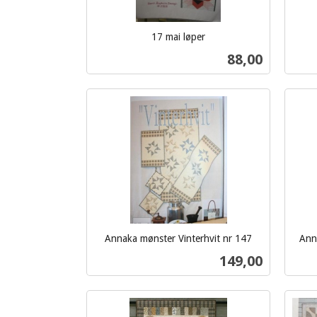
17 mai løper
inkl.
inkl.
Pris
88,00
mva.
mva.
Kjøp
Annaka mønster Vinterhvit nr 147
Ann
inkl.
inkl.
Pris
149,00
mva.
mva.
Kjøp