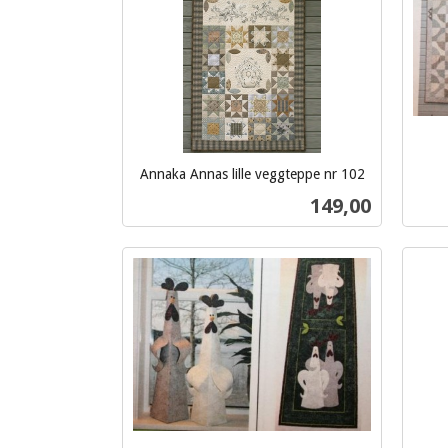
Annaka Annas lille veggteppe nr 102
inkl.
inkl.
Pris
149,00
mva.
mva.
Kjøp