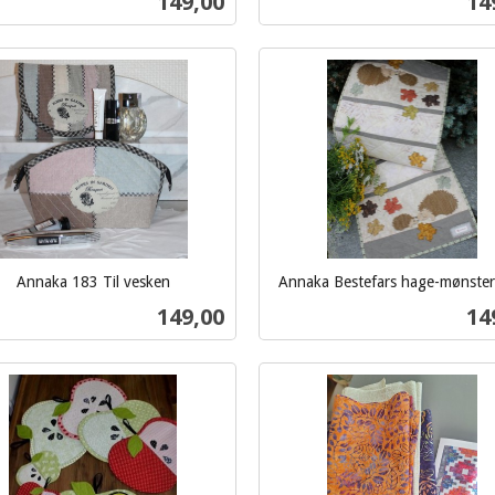
Pris
Pri
149,00
14
mva.
Kjøp
Kjøp
Annaka 183 Til vesken
Annaka Bestefars hage-mønste
inkl.
Pris
Pri
149,00
14
mva.
Kjøp
Kjøp