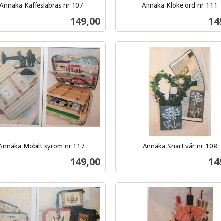
Annaka Kaffeslabras nr 107
Annaka Kloke ord nr 111
inkl.
Pris
Pri
149,00
14
mva.
Kjøp
Kjøp
Annaka Mobilt syrom nr 117
Annaka Snart vår nr 108
inkl.
Pris
Pri
149,00
14
mva.
Kjøp
Kjøp