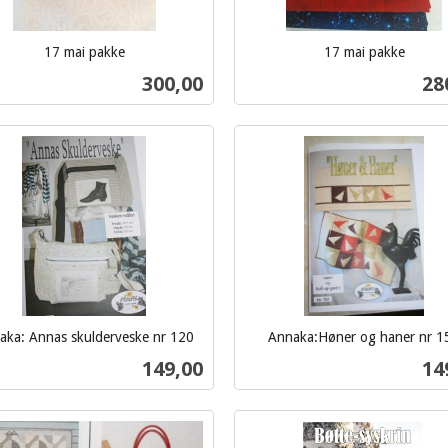
17 mai pakke
17 mai pakke
inkl.
Pris
Pri
300,00
28
mva.
Kjøp
Kjøp
aka: Annas skulderveske nr 120
Annaka:Høner og haner nr 1
inkl.
Pris
Pri
149,00
14
mva.
Kjøp
Kjøp