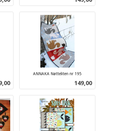
Kjøp
ANNAKA Nøtteliten nr 195
inkl.
s
Pris
9,00
149,00
mva.
Kjøp