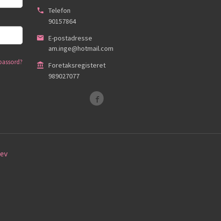
Telefon
90157864
E-postadresse
am.inge@hotmail.com
passord?
Foretaksregisteret
989027077
ev