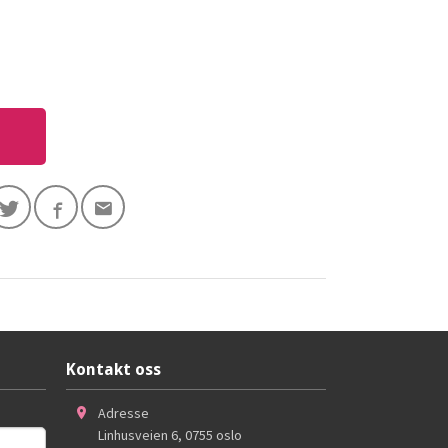
Kontakt oss
Adresse
Linhusveien 6
,
0755
oslo