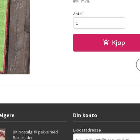
inkl. mva.
Antall
Kjøp
elgere
Din konto
E-postadresse
BK Nostalgisk pakke med
Bakekleder