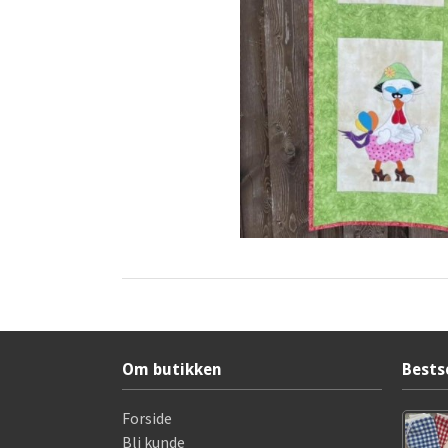
Om butikken
Bests
Forside
Bli kunde