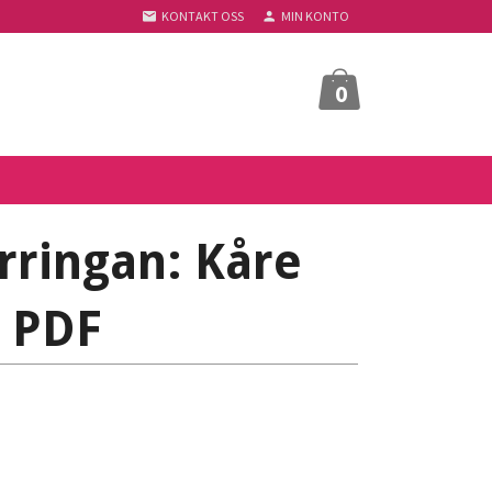
KONTAKT OSS
MIN KONTO
0
rringan: Kåre
- PDF