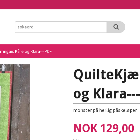
rringan: Kåre og Klara--- PDF
QuilteKjæ
og Klara--
mønster på herlig påskeløper
Pris
NOK
129,00