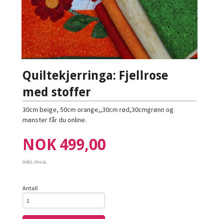
Quiltekjerringa: Fjellrose
med stoffer
30cm beige, 50cm orange,,30cm rød,30cmgrønn og
mønster får du online.
Pris
NOK
499,00
inkl. mva.
Antall