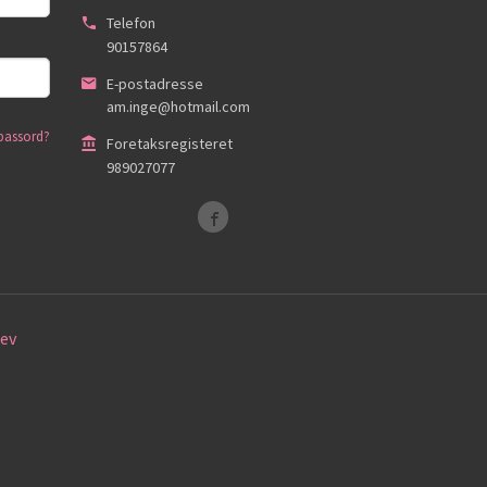
Telefon
90157864
E-postadresse
am.inge@hotmail.com
passord?
Foretaksregisteret
989027077
ev