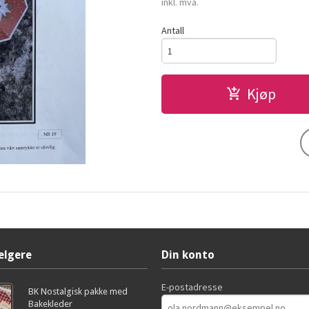
inkl. mva.
Antall
Kjøp
elgere
Din konto
E-postadresse
BK Nostalgisk pakke med
Bakekleder