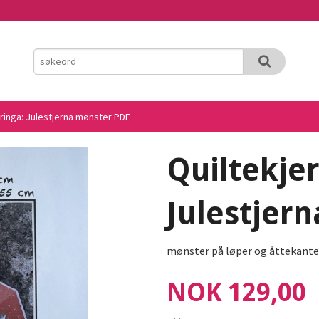
rringa: Julestjerna mønster PDF
Quiltekjer
Julestjer
mønster på løper og åttekante
Pris
NOK
129,00