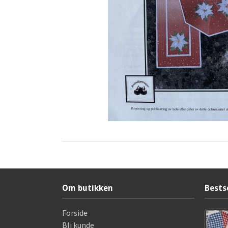
Om butikken
Bests
Forside
Bli kunde