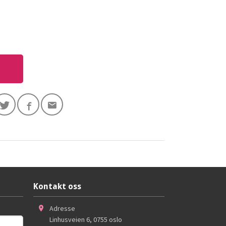
Kontakt oss
Adresse
Linhusveien 6
,
0755
oslo