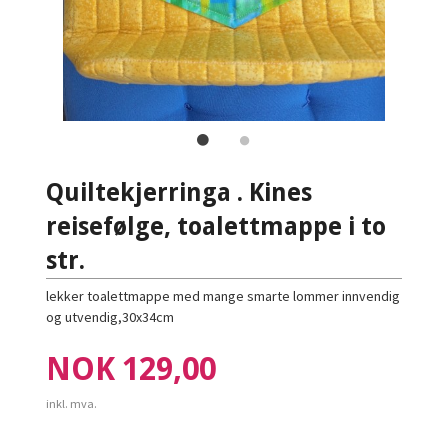
Quiltekjerringa . Kines
reisefølge, toalettmappe i to
str.
lekker toalettmappe med mange smarte lommer innvendig
og utvendig,30x34cm
Pris
NOK
129,00
inkl. mva.