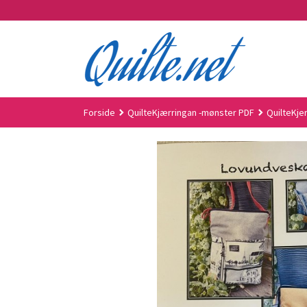
Gå
til
innholdet
Forside
QuilteKjærringan -mønster PDF
QuilteKje