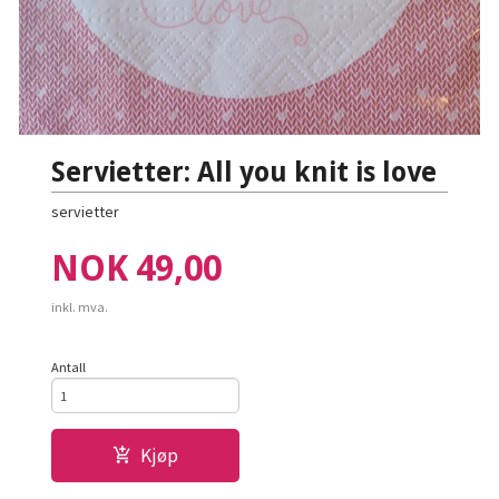
Servietter: All you knit is love
servietter
Pris
NOK
49,00
inkl. mva.
Antall
Kjøp