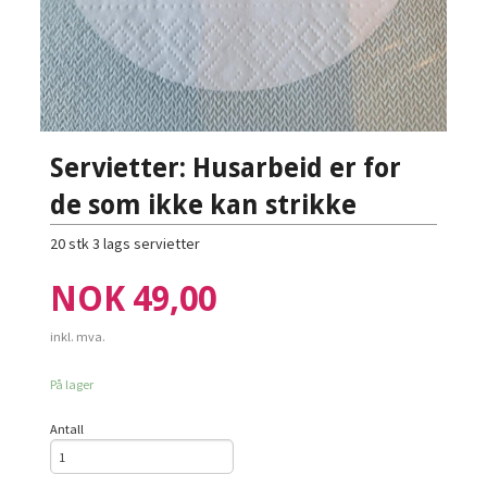
Servietter: Husarbeid er for
de som ikke kan strikke
20 stk 3 lags servietter
Pris
NOK
49,00
inkl. mva.
På lager
Antall