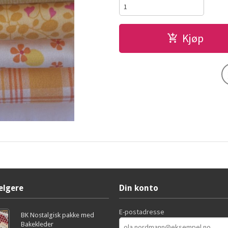
Kjøp
elgere
Din konto
E-postadresse
BK Nostalgisk pakke med
Bakekleder