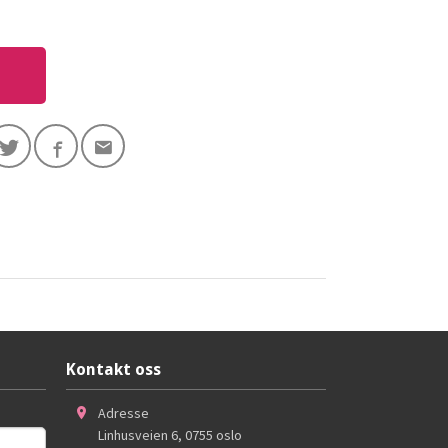
Kontakt oss
Adresse
Linhusveien 6
,
0755
oslo