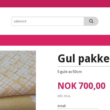
Gul pakke
5 gule av 50cm
Pris
NOK
700,00
inkl. mva.
Antall