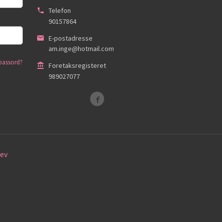
Telefon
90157864
E-postadresse
am.inge@hotmail.com
passord?
Foretaksregisteret
989027077
ev