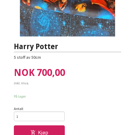
Harry Potter
5 stoff av 50cm
Pris
NOK
700,00
inkl. mva.
På lager
Antall
Kjøp