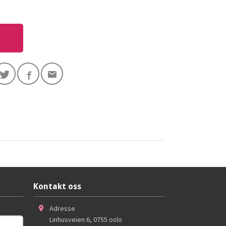
Kontakt oss
Adresse
Linhusveien 6
,
0755
oslo