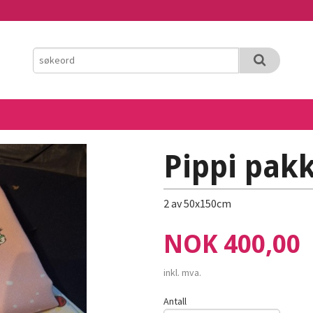
Pippi pak
2 av 50x150cm
Pris
NOK
400,00
inkl. mva.
Antall