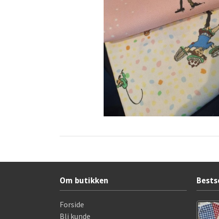
Om butikken
Bests
Forside
Bli kunde