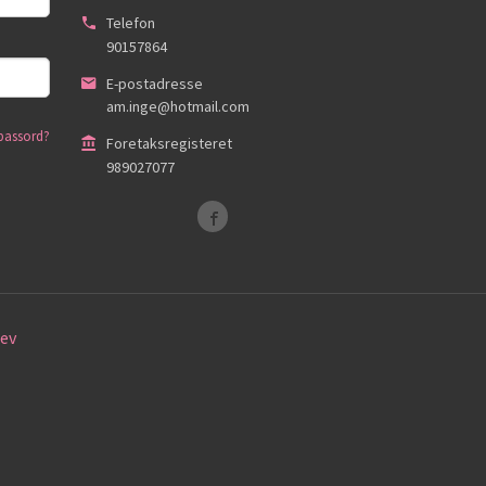
Telefon
90157864
E-postadresse
am.inge@hotmail.com
passord?
Foretaksregisteret
989027077
ev