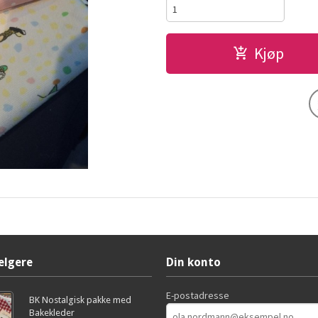
Kjøp
elgere
Din konto
E-postadresse
BK Nostalgisk pakke med
Bakekleder