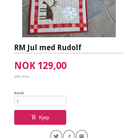
RM Jul med Rudolf
Pris
NOK
129,00
inkl. mva.
Antall
Kjøp