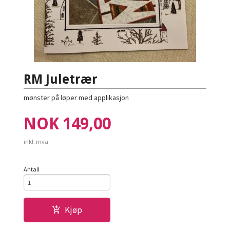
RM Juletrær
mønster på løper med applikasjon
Pris
NOK
149,00
inkl. mva.
Antall
Kjøp