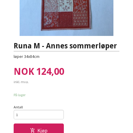
Runa M - Annes sommerløper
løper 34x84cm
Pris
NOK
124,00
inkl. mva.
På lager
Antall
Kjøp