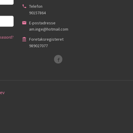
Telefon
90157864
E-postadresse
am.inge@hotmail.com
passord?
Foretaksregisteret
989027077
ev