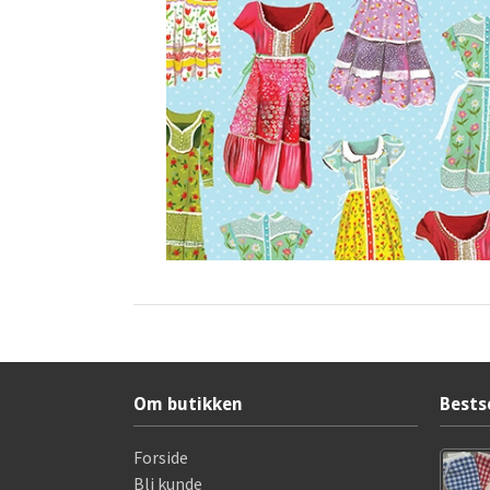
Om butikken
Bests
Forside
Bli kunde