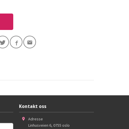
Kontakt oss
Adresse
Linhusveien 6
,
0755
oslo