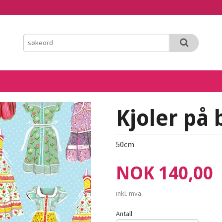
Kjoler på 
50cm
Pris
NOK
140,00
inkl. mva.
Antall