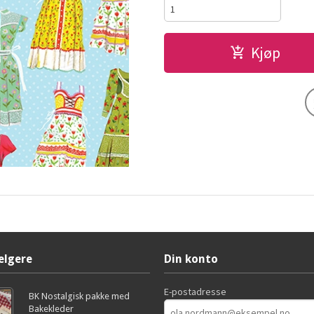
Kjøp
elgere
Din konto
E-postadresse
BK Nostalgisk pakke med
Bakekleder